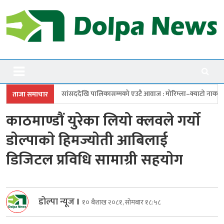
Skip
to
content
Dolpanews
Online Photo News Portal
ददेखि पालिकासम्मको एउटै आवाज : मोरिम्ला–क्याटो नाका तत्काल खोल
चारबुँदे
ताजा समाचार
काठमाण्डौं युरेका लियो क्लवले गर्याे
डाेल्पाकाे हिमज्याेती आबिलाई
डिजिटल प्रविधि सामाग्री सहयाेग
डोल्पा न्यूज
।
१० बैशाख २०८१, सोमबार १८:५८