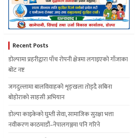
Recent Posts
डोल्पामा प्रहरीद्वारा पाँच रोपनी क्षेत्रमा लगाइएको गाँजाका
बोट नष्ट
जगदुल्लामा बालविवाहको शृङ्खला तोड्दै सबिना
बोहोराको साहसी अभियान
डाेल्पा काइकेकाे घुम्ती सेवा, सामाजिक सुरक्षा भत्ता
नवीकरण काठमाडौं–नेपालगञ्जमा पनि गरिने