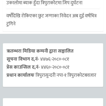
उकालोमा ब्याक हुँदा त्रिपुराकोटमा जिप दुर्घटना
वर्षौँदेखि रोकिएका छुट जग्गाका निवेदन अब दुई वर्षभित्र
टुंगिने
ऋतम्भरा मिडिया कम्पनी द्वारा सञ्चालित
सूचना विभाग द,नं-
४४७६-२०८०-०८१
प्रेस काउन्सिल द,नं-
४४६०-२०८०-०८१
प्रधान कार्यालयः
त्रिपुरासुन्दरी नपा-१ त्रिपुराकाेटबवजार