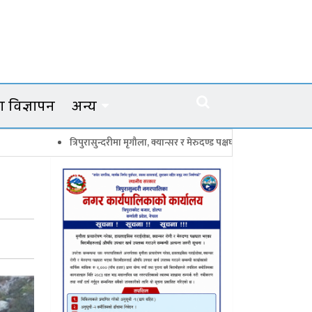
 विज्ञापन
अन्य
त्रिपुरासुन्दरीमा मृगौला, क्यान्सर र मेरुदण्ड पक्षघातका बिरामीलाई मासिक ५ हजार