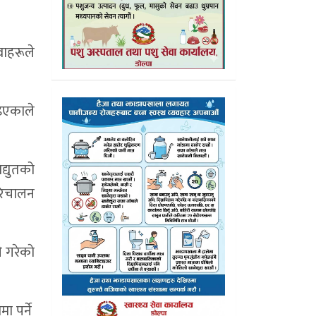
वाहरूले
ाइएकाले
द्युतको
परिचालन
 गरेकाे
ा पर्ने