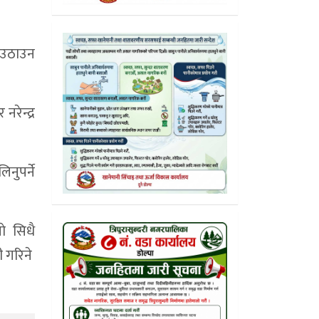
 उठाउन
रेन्द्र
नुपर्ने
े सिधै
ी गरिने