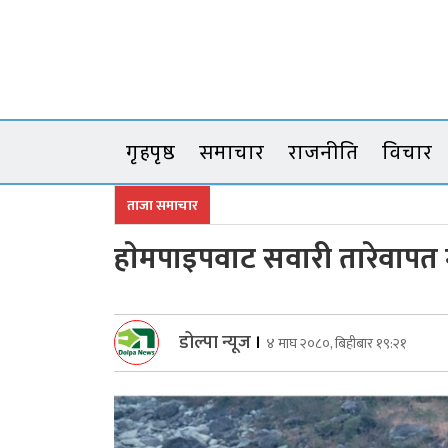
Skip
to
content
गृहपृष्ठ
समाचार
राजनीति
विचार
ताजा समाचार
हाेमपाइपवाट सवारी तारेवापत 
डोल्पा न्यूज
।
४ माघ २०८०, बिहीबार १९:२१