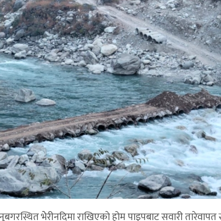
 तल्नुबगरस्थित भेेरीनदिमा राखिएकाे होम पाइपबाट सवारी तारेवापत 