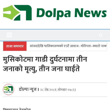
Skip
to
content
Dolpanews
Online Photo News Portal
देखि पालिकासम्मको एउटै आवाज : मोरिम्ला–क्याटो नाका तत्काल खोल
चारबुँदे
ताजा समाचार
मुसिकोटमा गाडी दुर्घटनामा तीन
जनाको मृत्यु, तीन जना घाईते
डोल्पा न्यूज
।
२८ जेष्ठ २०८१, सोमबार ०७:२३