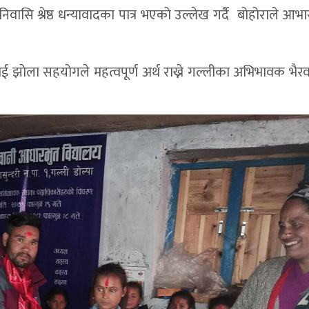
ि श्रेष्ठ धन्यावादका पात्र भएकाे उल्लेख गर्दै बाेहाेराले आभार
ई झाेला सहयाेगले महत्वपूर्ण अर्थ राख्ने गल्लीका अभिभावक भैर