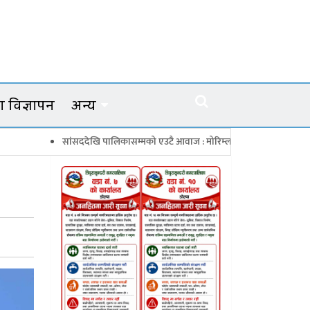
 विज्ञापन
अन्य
सांसददेखि पालिकासम्मको एउटै आवाज : मोरिम्ला–क्याटो नाका तत्काल खोल
चार