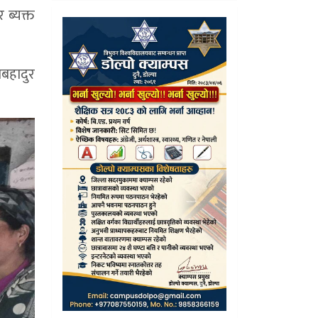
 ब्यक्त
वबहादुर