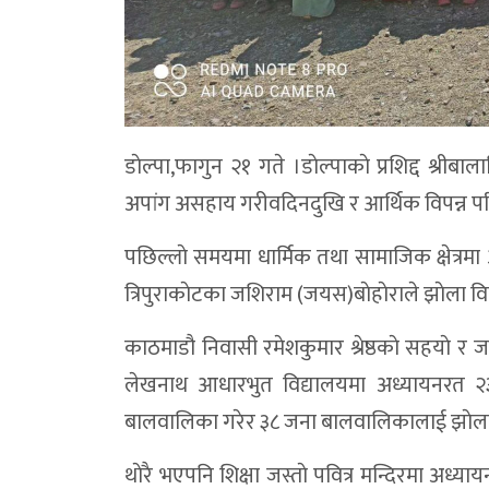
डाेल्पा,फागुन २१ गते ।डाेल्पाकाे प्रशिद्द श्री
अपांग असहाय गरीवदिनदुखि र आर्थिक विपन्न 
पछिल्लाे समयमा धार्मिक तथा सामाजिक क्षेत्रमा आ
त्रिपुराकाेटका जशिराम (जयस)बाेहाेराले झाेला व
काठमाडौ निवासी रमेशकुमार श्रेष्ठकाे सहयाे र 
लेखनाथ आधारभुत विद्यालयमा अध्यायनरत 
बालवालिका गरेर ३८ जना बालवालिकालाई झाेला 
थाेरै भएपनि शिक्षा जस्ताे पवित्र मन्दिरमा अध्