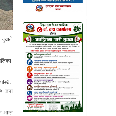
 युवाले
पालिका-
डास्थित
१५ जना
न शान्त