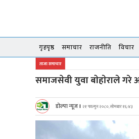
Skip
to
content
गृहपृष्ठ
समाचार
राजनीति
विचार
ताजा समाचार
समाजसेवी युवा बाेहाेराले गरे
डोल्पा न्यूज
।
२१ फाल्गुन २०८०, सोमबार १६:४३