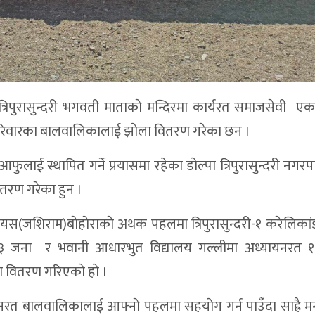
बालात्रिपुरासुन्दरी भगवती माताकाे मन्दिरमा कार्यरत समाजसेवी एक
परिवारका बालवालिकालाई झाेला वितरण गरेका छन ।
फुलाई स्थापित गर्ने प्रयासमा रहेका डाेल्पा त्रिपुरासुन्दरी नगर
ितरण गरेका हुन ।
जयस(जशिराम)बाेहाेराकाे अथक पहलमा त्रिपुरासुन्दरी-१ करेलिकां
२३ जना र भवानी आधारभुत विद्यालय गल्लीमा अध्यायनरत 
वितरण गरिएकाे हाे ।
यायनरत बालवालिकालाई आफ्नाे पहलमा सहयाेग गर्न पाउँदा साह्रै म