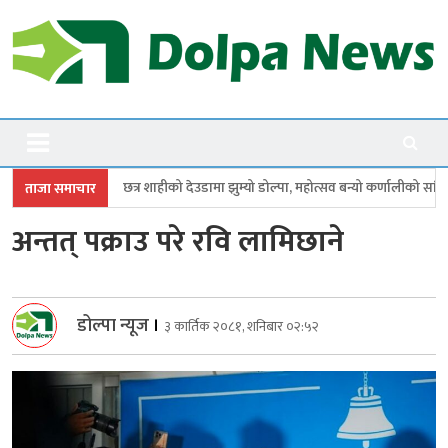
Skip
to
content
Dolpanews
Online Photo News Portal
र शाहीको देउडामा झुम्यो डोल्पा, महोत्सव बन्यो कर्णालीको सांगीतिक उत्सव
त्रिपु
ताजा समाचार
अन्तत् पक्राउ परे रवि लामिछाने
डोल्पा न्यूज
।
३ कार्तिक २०८१, शनिबार ०२:५२