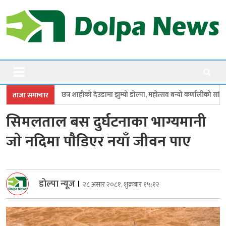
Skip
to
content
Dolpanews
Online Photo News Portal
ाहीको देउडामा झुम्यो डोल्पा, महोत्सव बन्यो कर्णालीको सांगीतिक उत्सव
त्रिपुरासु
ताजा समाचार
सिमलताल बस दुर्घटनाका भाग्यमानी
जाे नदिमा पाैडिएर नयाँ जीवन पाए
डोल्पा न्यूज
।
२८ असार २०८१, शुक्रबार १५:१२