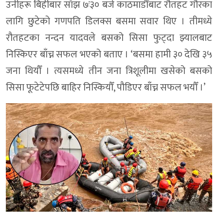
उनीहरू बिहीबार साँझ ७ः३० बजे काठमाडौँबाट रौतहट गौरका
लागि छुटेको गणपति डिलक्स बसमा सवार थिए । तीमध्ये
रौतहटका नन्दन यादवले बसको सिसा फुट्दा झ्यालबाट
निस्किएर बाँच्न सफल भएको बताए । ‘बसमा हामी ३० देखि ३५
जना थियौँ । त्यसमध्ये तीन जना त्रिशूलीमा खसेको बसको
सिसा फूटेटेपछि बाहिर निस्कियौँ, पौडिएर बाँच्न सफल भयौँ ।’