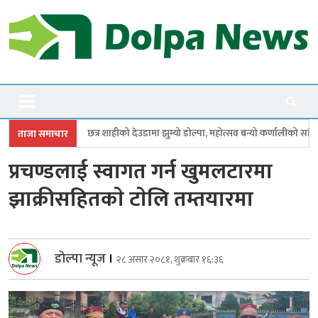
Skip
to
content
Dolpanews
Online Photo News Portal
शाहीको देउडामा झुम्यो डोल्पा, महोत्सव बन्यो कर्णालीको सांगीतिक उत्सव
त्रिपुरा
ताजा समाचार
प्रचण्डलाई स्वागत गर्न खुमलटारमा
झाक्रीसहितकाे टाेलि तम्तयारमा
डोल्पा न्यूज
।
२८ असार २०८१, शुक्रबार १६:३६