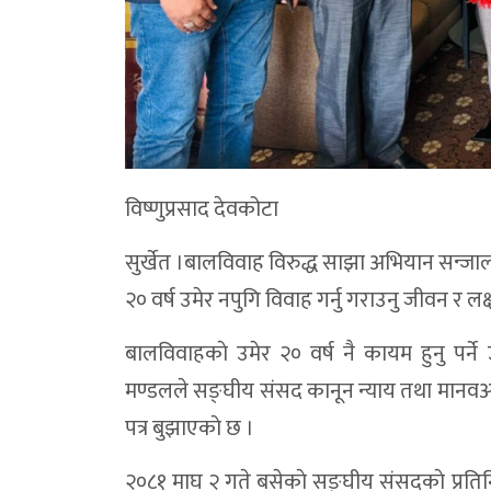
विष्णुप्रसाद देवकोटा
सुर्खेत ।बालविवाह विरुद्ध साझा अभियान सन्जाल
२० वर्ष उमेर नपुगि विवाह गर्नु गराउनु जीवन र लक्ष
बालविवाहकाे उमेर २० वर्ष नै कायम हुनु पर्ने
मण्डलले सङ्घीय संसद कानून न्याय तथा मानवअ
पत्र बुझाएकाे छ ।
२०८१ माघ २ गते बसेकाे सङ्घीय संसदकाे प्र