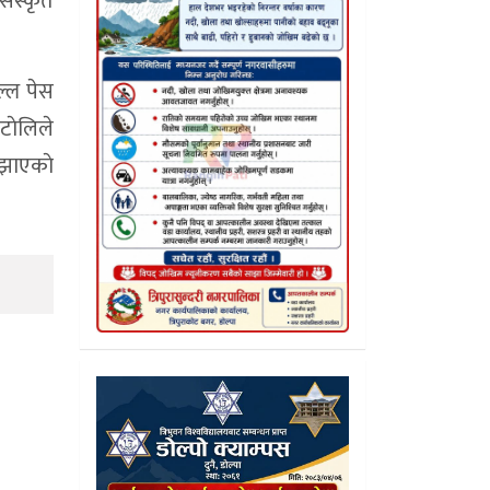
संस्कृत
ल्ल पेस
टाेलिले
झाएकाे