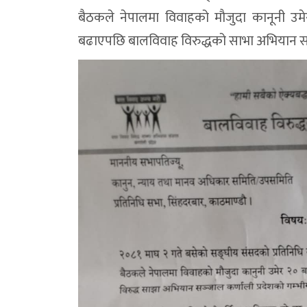
बैठकले नेपालमा विवाहको माैजुदा कानूनी उ
बढाएपछि बालविवाह विरुद्धको साभा अभियान सन्जा