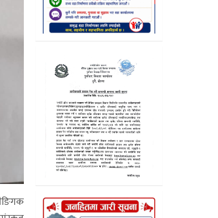
 लैङिगक