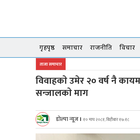
Skip
to
content
गृहपृष्ठ
समाचार
राजनीति
विचार
ताजा समाचार
विवाहकाे उमेर २० वर्ष नै का
सन्जालकाे माग
डोल्पा न्यूज
।
१० माघ २०८१, बिहीबार १७:१८