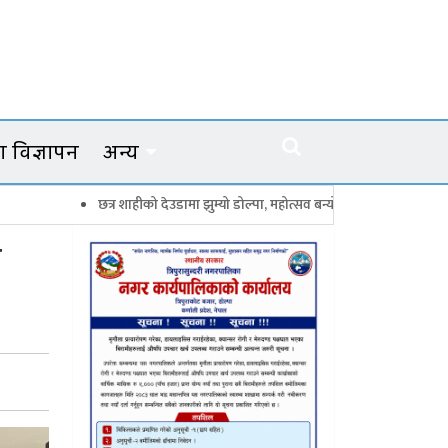
 विज्ञापन
अन्य
छत्र शाहीको देउडामा झुम्यो डोल्पा, महोत्सव बन्यो कर्णालीको सांगीतिक उत्सव
त
न