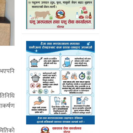
र भएपनि
रतिनिधि
नाकर्षण
मितिकाे