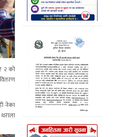
बर २ को
ा वितरण
ही नेका
ाल धराला