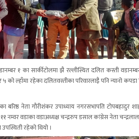
वडानम्बर १ का सार्कीटोलमा झै रल्लीस्थित दलित कस्ती वडानम्
बर ५ को ल्हाँमा रहेका दलितवस्तीका परिवारलाइै पनि न्यानो कपड
ेसका बरिष्ठ नेता गौरीशंकर उपाध्याय नगरसभापति टोपबहादुर शा
य ११ नम्वर वडाका वडाअध्यक्ष चन्द्ररुप डसाल कांग्रेस नेता चन्द्रल
े उपस्थिती रहेको थियो ।