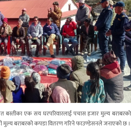
 दलित बस्तीका एक सय घरपरिवारलाई पचास हजार मुल्य बराबरक
ही मुल्य बराबरको कपडा वितरण गरिने फाउण्डेसनले जनाएको छ ।