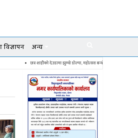
 विज्ञापन
अन्य
 शाहीको देउडामा झुम्यो डोल्पा, महोत्सव बन्यो कर्णालीको सांगीतिक उत्सव
त्रिपुर