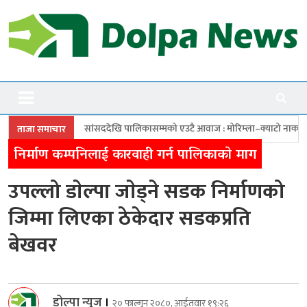
Skip
to
content
Dolpanews
Online Photo News Portal
सददेखि पालिकासम्मको एउटै आवाज : मोरिम्ला–क्याटो नाका तत्काल खोल
चारबुँ
ताजा समाचार
निर्माण कम्पनिलाई कारवाही गर्न पालिकाकाे माग
उपल्लो डाेल्पा जाेड्ने सडक निर्माणको
जिम्मा लिएका ठेकेदार सडकप्रति
बेखवर
डोल्पा न्यूज
।
२० फाल्गुन २०८०, आईतवार १९:२६