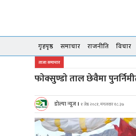
Skip
to
content
गृहपृष्ठ
समाचार
राजनीति
विचार
ताजा समाचार
फाेक्सुण्डाे ताल छेवैमा पुनर्नि
डोल्पा न्यूज
।
१ जेष्ठ २०८१, मंगलवार १८:३७