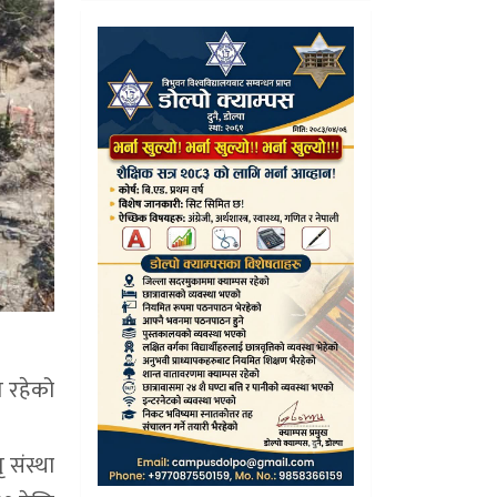
य रहेको
ृ संस्था