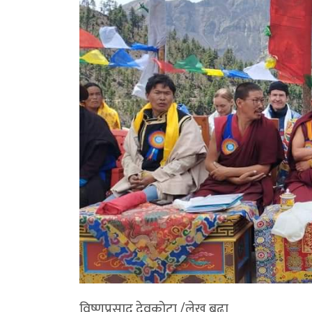
विष्णुप्रसाद देवकोटा /लेख बुढा