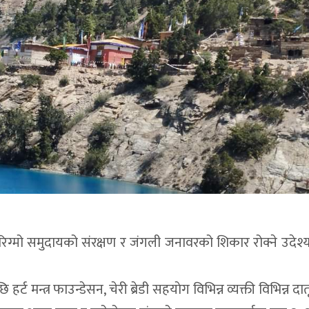
ा रिग्मो समुदायको संरक्षण र जंगली जनावरको शिकार रोक्ने उदेश्
र्ट मन्त्र फाउन्डेसन, चेरी ब्रेडी सहयाेग विभिन्न व्यक्ती विभिन्न दात