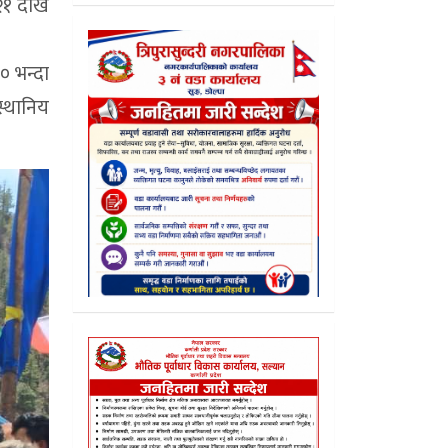
२१ देखि
० भन्दा
स्थानिय