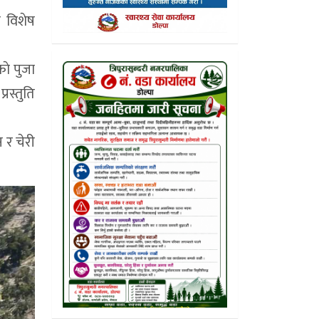
ो विशेष
ाे पुजा
रस्तुति
 र चेरी