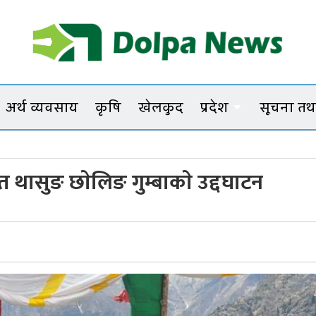
Dolpanews
Online Photo News Portal
अर्थ व्यवसाय
कृषि
खेलकुद
प्रदेश
सूचना तथा
मीत थासुङ छाेलिङ गुम्बाकाे उद्दघाटन