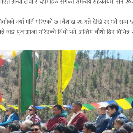
छे लगाएत अन्या टावा र च्होमोहरु संगको समन्वय सहकार्यमा सन २०
ाव मिवाोको नयाँ मर्ति गरिएको छ ।बैशाख २६ गते देखि २९ गते सम्म ५
ाब्ने वाङ पुजाआजा गरिएकाे थियाे भने अन्तिम चाैथाे दिन विभिन्न 
।