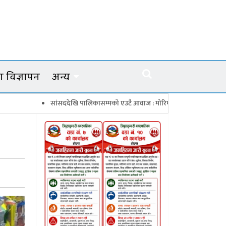
 विज्ञापन
अन्य
सांसददेखि पालिकासम्मको एउटै आवाज : मोरिम्ला–क्याटो नाका तत्काल खोल
च