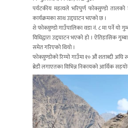
पर्यटकीय महत्वले भरिपुर्ण फाेक्सुण्डाे तालका
कार्यक्रमका साथ उद्दघाटन भएकाे छ ।
शे फोक्सुण्डो गाउँपालिका वडा नं. ८ मा पर्ने याे
विधिद्वारा उद्दघाटन भएकाे हाे । ऐतिहासिक गुम्
समेत गरिएकाे थियाे ।
फोक्सुण्डोको रिग्मो गाउँमा १० औं शताब्दी अघि स
ब्रेडी लगाएतका विभिन्न निकायकाे आर्थिक सहयाेगम