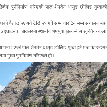
े छेवैमा पुर्ननिर्माण गरिएकाे पाल शेनतेन थासुङ छोलिङ गुम्बाक
 गुम्बाकाे बैशाख २६ गते देखि २९ गते सम्म चारदिन सम्म संचालन भएक
बा उद्दघाटनका अवसरमा स्थानीय भेषभुषा झल्कने सांस्कृतिक कला प्
्थापना भएको पाल शेनतेन थासुङ छोलिङ गुम्बा हर्ट मन्त्र फाउन्डेसन
ा गुम्बा पुननिर्माण गरिएकाे हाे ।