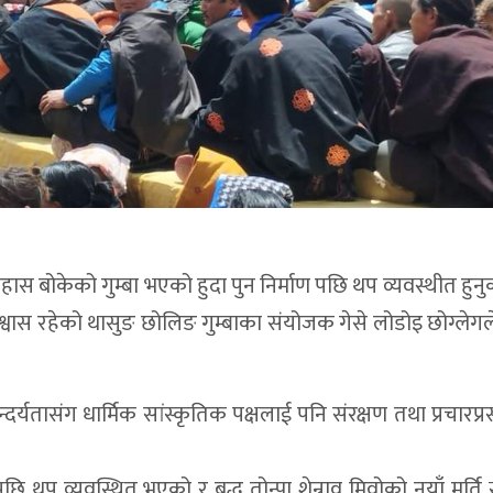
ास बोकेको गुम्बा भएको हुदा पुन निर्माण पछि थप व्यवस्थीत हुनु
श्वास रहेको थासुङ छोलिङ गुम्बाका संयोजक गेसे लोडोइ छोग्लेग
दर्यतासंग धार्मिक सांस्कृतिक पक्षलाई पनि संरक्षण तथा प्रचारप्रस
ि थप व्यवस्थित भएको र बुद्ध तोन्पा शेन्राव मिवोको नयाँ मर्ति 