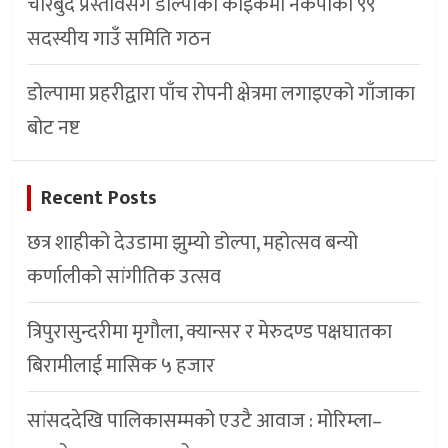
चारबुँदे प्रस्तावसँगै डाेल्पाकाे काइकेमा नेकपाकाे ९९
सदस्यीय गाउँ समिति गठन
डोल्पामा प्रहरीद्वारा पाँच रोपनी क्षेत्रमा लगाइएको गाँजाका
बोट नष्ट
Recent Posts
छत्र शाहीको देउडामा झुम्यो डोल्पा, महोत्सव बन्यो
कर्णालीको सांगीतिक उत्सव
त्रिपुरासुन्दरीमा मृगौला, क्यान्सर र मेरुदण्ड पक्षघातका
बिरामीलाई मासिक ५ हजार
सांसददेखि पालिकासम्मको एउटै आवाज : मोरिम्ला–