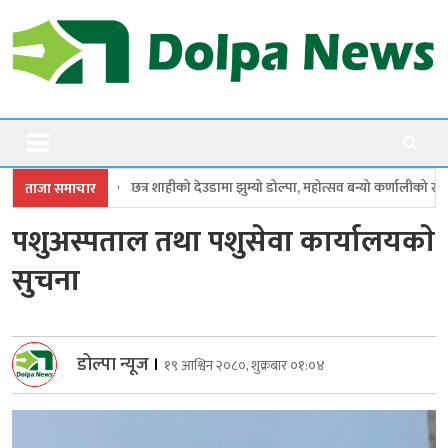
Skip
to
content
Dolpanews
Online Photo News Portal
को देउडामा झुम्यो डोल्पा, महोत्सव बन्यो कर्णालीको सांगीतिक उत्सव
त्रिपुरासुन्
ताजा समाचार
पशुअस्पताल तथा पशुसेवा कार्यालयकाे
सुचना
डोल्पा न्यूज
।
१९ आश्विन २०८०, शुक्रबार ०१:०४