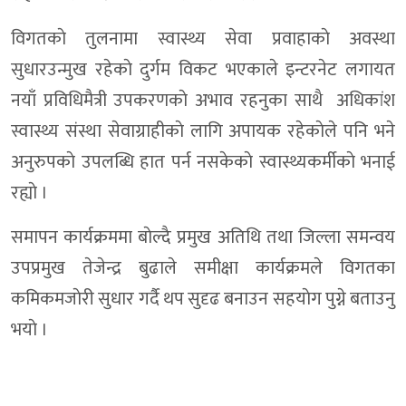
विगतकाे तुलनामा स्वास्थ्य सेवा प्रवाहाकाे अवस्था
सुधारउन्मुख रहेकाे दुर्गम विकट भएकाले इन्टरनेट लगायत
नयाँ प्रविधिमैत्री उपकरणकाे अभाव रहनुका साथै अधिकांश
स्वास्थ्य संस्था सेवाग्राहीकाे लागि अपायक रहेकाेले पनि भने
अनुरुपकाे उपलब्धि हात पर्न नसकेकाे स्वास्थ्यकर्मीकाे भनाई
रह्याे ।
समापन कार्यक्रममा बाेल्दै प्रमुख अतिथि तथा जिल्ला समन्वय
उपप्रमुख तेजेन्द्र बुढाले समीक्षा कार्यक्रमले विगतका
कमिकमजाेरी सुधार गर्दै थप सुदृढ बनाउन सहयाेग पुग्ने बताउनु
भयाे ।