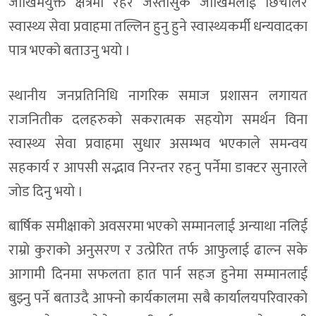
जाेखिमयुक्त क्षेत्रमा रहेर जस्ताेसुकै जाेखिमलाई छिचाेलेर
स्वास्थ्य सेवा प्रवाहमा तल्लिन हुनु हुने स्वास्थ्यकर्मी धन्यवादका
पात्र भएकाे बताउनु भयाे ।
स्थानीय जनप्रतिनिधि नागरिक समाज प्रशासन लगायत
राजनितीक दलहरुकाे सकरात्मक सहयाेग समर्थन विना
स्वास्थ्य सेवा प्रवाहमा सुधार असम्भव भएकाले समन्वय
सहकार्य र आपसी सद्भाव निरन्तर रहनु पर्नेमा डाक्टर सुनारले
जाेड दिनु भयाे ।
बार्षिक समीक्षाकाे अवसरमा भएकाे सम्मानलाई अन्याथा नलिई
राम्राे कुराकाे अनुसरण र उत्प्रेरित तर्फ आफुलाई ढाल्न सके
आगामी दिनमा सफलता हात पार्न सहज हुनेमा सम्मानलाई
बुझ्नु पर्ने बताउदै आफ्नाे कार्यकालमा सबै कार्यालयपरिवारकाे