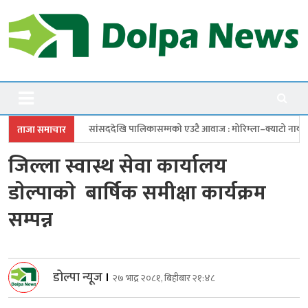
Skip
to
content
Dolpanews
Online Photo News Portal
खि पालिकासम्मको एउटै आवाज : मोरिम्ला–क्याटो नाका तत्काल खोल
चारबुँदे प
ताजा समाचार
जिल्ला स्वास्थ सेवा कार्यालय
डाेल्पाकाे बार्षिक समीक्षा कार्यक्रम
सम्पन्न
डोल्पा न्यूज
।
२७ भाद्र २०८१, बिहीबार २१:४८