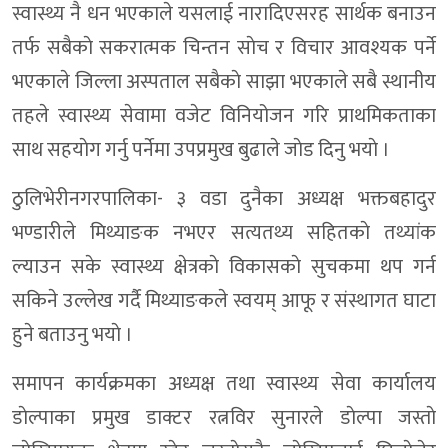
स्वास्थ्य नै धन भएकाले यसलाई नारादिएसरह सार्थक बनाउन
तर्फ सबैकाे सकरात्मक चिन्तन साेच र विचार आवश्यक पर्ने
भएकाले जिल्ला अस्पताल सबैकाे साझा भएकाले सबै स्थानीय
तहले स्वास्थ्य सेवामा वजेट विनियोजन गरि प्राथमिकताका
साथ सहयाेग गर्नु पर्नेमा उपप्रमुख बुढाले जाेड दिनु भयाे ।
ठुलिभेरीनगरपालिका- ३ वडा दुनैका अध्यक्ष भक्तबहादुर
भण्डारीले मिथ्याङक नभएर सत्यतथ्य सहितकाे तथ्यांक
ल्याउन सके स्वास्थ्य क्षेत्रकाे विकासकाे सुचकमा थप गर्न
सकिने उल्लेख गर्दै मिथ्याङकले स्वयम् आफू र संस्थागत घाटा
हुने बताउनु भयाे ।
समापन कार्यक्रमका अध्यक्ष तथा स्वास्थ्य सेवा कार्यालय
डाेल्पाका प्रमुख डाक्टर रत्नविर सुनारले डाेल्पा जस्ताे