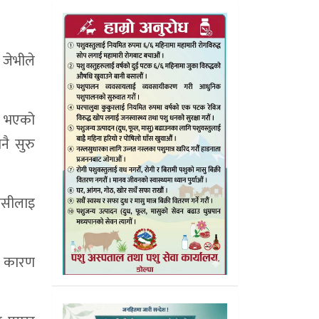
 जेभीले
ता भएको
नै सुरु
ेसीलाइ
ै कारण