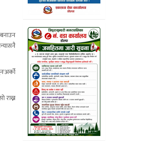
थ बनाउन
न्यासनै
नःअर्को
 राख्न