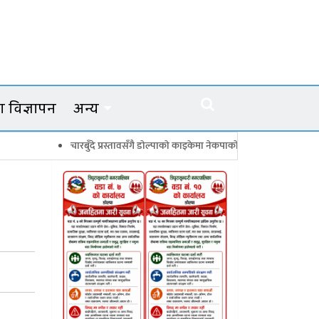
 विज्ञापन
अन्य
चारबुँदे प्रस्तावसँगै डाेल्पाकाे काइकेमा नेकपाकाे ९९ सदस्यीय गाउँ समिति गठन