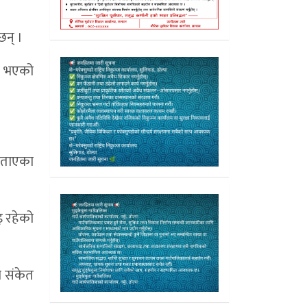
छन् ।
ी भएको
 बताएका
इ रहेको
ो संकेत