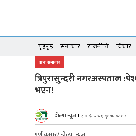
Skip
to
content
गृहपृष्ठ
समाचार
राजनीति
विचार
ताजा समाचार
त्रिपुरासुन्दरी नगरअस्पताल :पे
भएन!
डोल्पा न्यूज
।
९ आश्विन २०८१, बुधबार ०८:०७
पुर्ण कुमार/ डोल्पा न्युज