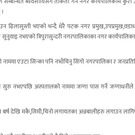
ि सम्बन्धित ब्यवसायिसँग ताकेता गर्न नगर कार्यपालिकामै कुरा 
 ।
 ढिलासुस्ती भएको भन्दै धेरै पटक नगर प्रमुख,उपप्रमुख,वडाध्
 सुनुवाइ नभएको त्रिपुरासुन्दरी नगरपालिकाका नगर कार्यपालिक
णको नाममा एउटा सिन्का पनि नभाँचिनु सिंगो नगरपालिका र जनप्रत
 सुरु नभएपछि अस्पतालको नाममा जग्गा पास गर्ने जग्गाधनीले
मा तीन बर्ष देखि मकै,सिमी,चिनो लगायतका अन्नबालीहरु लगाउन लाग