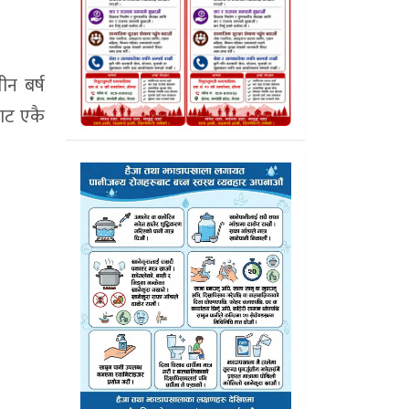
ीन बर्ष
बाट एकै