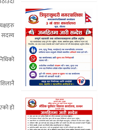
उठाउँदा
यक्षहरु
ा सदस्य
िनिधिको
 शिलानै
िएको हो