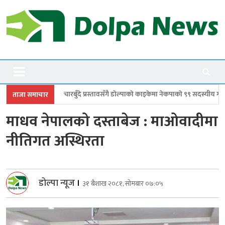
Skip
to
content
Dolpanews
Online Photo News Portal
चारबुँदे प्रस्तावसँगै डाेल्पाकाे काइकेमा नेकपाकाे ९९ सदस्यीय गाउँ समिति गठन
ड
ताजा समाचार
माधव नेपालको दस्ताबेज : माओवादीमा
नीतिगत अस्थिरता
डोल्पा न्यूज
।
३१ बैशाख २०८१, सोमबार ०७:०५