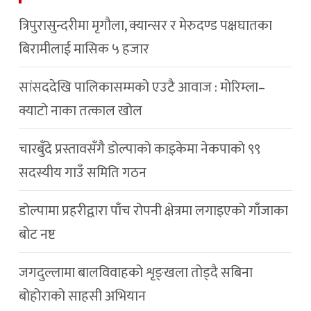
त्रिपुरासुन्दरीमा मृगौला, क्यान्सर र मेरुदण्ड पक्षघातका
बिरामीलाई मासिक ५ हजार
सांसददेखि पालिकासम्मको एउटै आवाज : मोरिम्ला–
क्याटो नाका तत्काल खोल
चारबुँदे प्रस्तावसँगै डाेल्पाकाे काइकेमा नेकपाकाे ९९
सदस्यीय गाउँ समिति गठन
डोल्पामा प्रहरीद्वारा पाँच रोपनी क्षेत्रमा लगाइएको गाँजाका
बोट नष्ट
जगदुल्लामा बालविवाहको शृङ्खला तोड्दै सबिना
बोहोराको साहसी अभियान