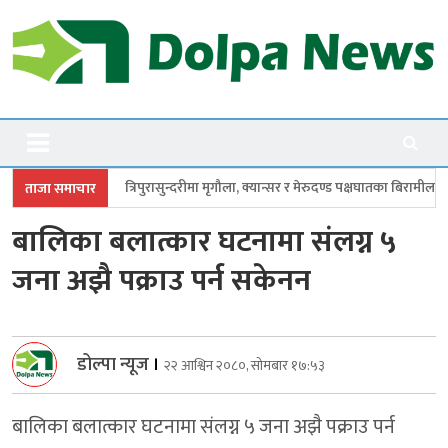
Skip
to
content
Dolpanews
Online Photo News Portal
रासुन्दरीमा मृगौला, क्यान्सर र मेरुदण्ड पक्षघातका बिरामीलाई मासिक ५ हजार
सांस
ताजा समाचार
बालिका बलात्कार घटनामा संलग्न ५
जना अझै पक्राउ पर्न सकेनन
डोल्पा न्यूज
।
२२ आश्विन २०८०, सोमबार १७:५३
बालिका बलात्कार घटनामा संलग्न ५ जना अझै पक्राउ पर्न