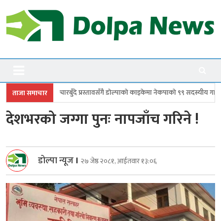
Skip
to
content
Dolpanews
Online Photo News Portal
चारबुँदे प्रस्तावसँगै डाेल्पाकाे काइकेमा नेकपाकाे ९९ सदस्यीय गाउँ समिति गठन
डो
ताजा समाचार
देशभरको जग्गा पुनः नापजाँच गरिने !
डोल्पा न्यूज
।
२७ जेष्ठ २०८१, आईतवार १३:०६