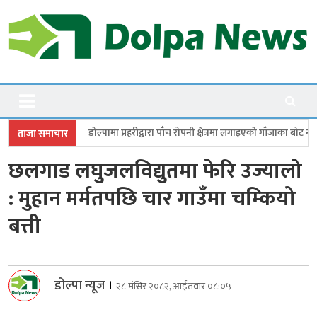
Skip
to
content
Dolpanews
Online Photo News Portal
ामा प्रहरीद्वारा पाँच रोपनी क्षेत्रमा लगाइएको गाँजाका बोट नष्ट
जगदुल्लामा बालवि
ताजा समाचार
छलगाड लघुजलविद्युतमा फेरि उज्यालो
: मुहान मर्मतपछि चार गाउँमा चम्कियो
बत्ती
डोल्पा न्यूज
।
२८ मंसिर २०८२, आईतवार ०८:०५