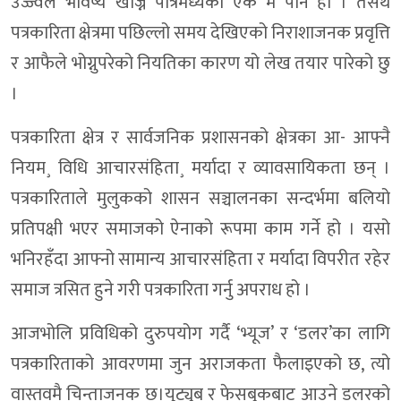
उज्ज्वल भविष्य खोज्ने पात्रमध्येको एक म पनि हो । तसर्थ
पत्रकारिता क्षेत्रमा पछिल्लो समय देखिएको निराशाजनक प्रवृत्ति
र आफैले भोग्नुपरेको नियतिका कारण यो लेख तयार पारेको छु
।
पत्रकारिता क्षेत्र र सार्वजनिक प्रशासनको क्षेत्रका आ- आफ्नै
नियम¸ विधि आचारसंहिता¸ मर्यादा र व्यावसायिकता छन् ।
पत्रकारिताले मुलुकको शासन सञ्चालनका सन्दर्भमा बलियो
प्रतिपक्षी भएर समाजको ऐनाको रूपमा काम गर्ने हो । यसो
भनिरहँदा आफ्नो सामान्य आचारसंहिता र मर्यादा विपरीत रहेर
समाज त्रसित हुने गरी पत्रकारिता गर्नु अपराध हो ।
आजभोलि प्रविधिको दुरुपयोग गर्दै ‘भ्यूज’ र ‘डलर’का लागि
पत्रकारिताको आवरणमा जुन अराजकता फैलाइएको छ, त्यो
वास्तवमै चिन्ताजनक छ।युट्युब र फेसबुकबाट आउने डलरको