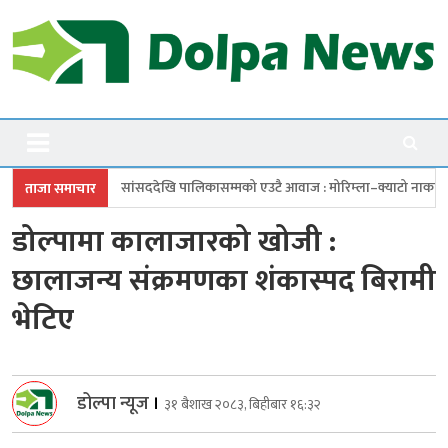
Skip
to
content
Dolpanews
Online Photo News Portal
देखि पालिकासम्मको एउटै आवाज : मोरिम्ला–क्याटो नाका तत्काल खोल
चारबुँदे
ताजा समाचार
डोल्पामा कालाजारको खोजी :
छालाजन्य संक्रमणका शंकास्पद बिरामी
भेटिए
डोल्पा न्यूज
।
३१ बैशाख २०८३, बिहीबार १६:३२