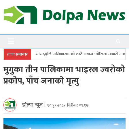
Skip
to
content
Dolpanews
Online Photo News Portal
देखि पालिकासम्मको एउटै आवाज : मोरिम्ला–क्याटो नाका तत्काल खोल
चारबुँदे
ताजा समाचार
मुगुका तीन पालिकामा भाइरल ज्वरोको
प्रकोप, पाँच जनाको मृत्यु
डोल्पा न्यूज
।
१० पुष २०८२, बिहीबार ०९:१७