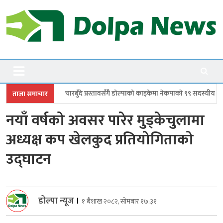
Skip
to
content
Dolpanews
Online Photo News Portal
 प्रस्तावसँगै डाेल्पाकाे काइकेमा नेकपाकाे ९९ सदस्यीय गाउँ समिति गठन
डोल्पामा प्
ताजा समाचार
नयाँ वर्षको अवसर पारेर मुड्केचुलामा
अध्यक्ष कप खेलकुद प्रतियोगिताको
उद्घाटन
डोल्पा न्यूज
।
१ बैशाख २०८२, सोमबार १७:३१