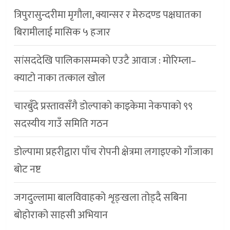
त्रिपुरासुन्दरीमा मृगौला, क्यान्सर र मेरुदण्ड पक्षघातका
बिरामीलाई मासिक ५ हजार
सांसददेखि पालिकासम्मको एउटै आवाज : मोरिम्ला–
क्याटो नाका तत्काल खोल
चारबुँदे प्रस्तावसँगै डाेल्पाकाे काइकेमा नेकपाकाे ९९
सदस्यीय गाउँ समिति गठन
डोल्पामा प्रहरीद्वारा पाँच रोपनी क्षेत्रमा लगाइएको गाँजाका
बोट नष्ट
जगदुल्लामा बालविवाहको शृङ्खला तोड्दै सबिना
बोहोराको साहसी अभियान