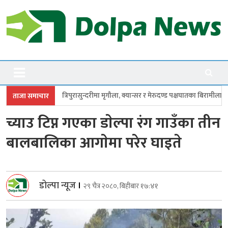
Skip
to
content
Dolpanews
Online Photo News Portal
रासुन्दरीमा मृगौला, क्यान्सर र मेरुदण्ड पक्षघातका बिरामीलाई मासिक ५ हजार
सांसद
ताजा समाचार
च्याउ टिप्न गएका डाेल्पा रंग गाउँका तीन
बालबालिका आगाेमा परेर घाइते
डोल्पा न्यूज
।
२९ चैत्र २०८०, बिहीबार १७:४१