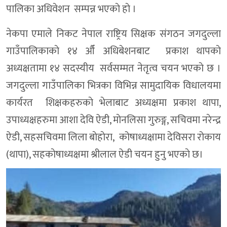
पालिका अधिवेशन सम्पन्न भएकाे हाे ।
नेकपा एमाले निकट नेपाल राष्ट्रिय सिक्षक संगठन जगदुल्ला
गाउँपालिकाकाे १४ औँ अधिबेशनबाट प्रकाश थापकाे
अध्यक्षतामा १४ सदस्यीय सर्वसम्मत नेतृत्व चयन भएकाे छ ।
जगदुल्ला गाउँपालिका भित्रका विभिन्न सामुदायिक विधालयमा
कार्यरत शिक्षकहरुकाे भेलाबाट अध्यक्षमा प्रकाश थापा,
उपाध्यक्षहरुमा आशा देवि ऐडी, माेनलिसा गुरुङ्ग, सचिवमा नरेन्द्र
ऐडी, सहसचिवमा लिला बाेहाेरा, कोषाध्यक्षामा देविसरा रोकाय
(थापा), सहकाेषाध्यक्षमा श्रीलाल ऐडी चयन हुनु भएकाे छ।