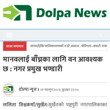
Skip
to
content
Dolpanews
Online Photo News Portal
देखि पालिकासम्मको एउटै आवाज : मोरिम्ला–क्याटो नाका तत्काल खोल
चारबुँदे
ताजा समाचार
मानवलाई बाँँच्नका लागि वन आवश्यक
छ : नगर प्रमुख भण्डारी
डोल्पा न्यूज
।
२१ फाल्गुन २०८१, बुधबार २२:००
ललिता विश्वकर्मा/सुर्खेत:
सुर्खेतको पञ्चपुरी नगरपालिकाका