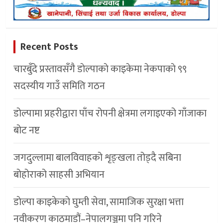
Recent Posts
चारबुँदे प्रस्तावसँगै डाेल्पाकाे काइकेमा नेकपाकाे ९९
सदस्यीय गाउँ समिति गठन
डोल्पामा प्रहरीद्वारा पाँच रोपनी क्षेत्रमा लगाइएको गाँजाका
बोट नष्ट
जगदुल्लामा बालविवाहको शृङ्खला तोड्दै सबिना
बोहोराको साहसी अभियान
डाेल्पा काइकेकाे घुम्ती सेवा, सामाजिक सुरक्षा भत्ता
नवीकरण काठमाडौं–नेपालगञ्जमा पनि गरिने