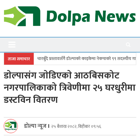
Skip
to
content
Dolpanews
Online Photo News Portal
ँगै डाेल्पाकाे काइकेमा नेकपाकाे ९९ सदस्यीय गाउँ समिति गठन
डोल्पामा प्रहरीद्वारा
ताजा समाचार
डाेल्पासंग जाेडिएकाे आठबिसकोट
नगरपालिकाको त्रिवेणीमा २५ घरधुरीमा
डस्टविन वितरण
डोल्पा न्यूज
।
२५ बैशाख २०८२, बिहीबार ०९:५६