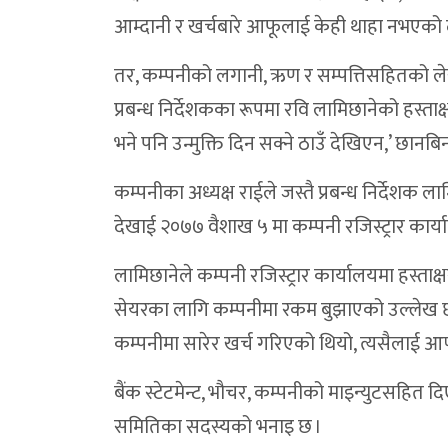
आम्दानी र खर्चबारे आफूलाई केही थाहा नभएको द
डोल्पोबुद्धमा स्वास्थ्य सेवाको ऐतिहासिक छलाङ
एमाले डोल्पामा जिम्मेवारी हेरफेर : उपाध्यक्षमा
तर, कम्पनीको लगानी, ऋण र सम्पत्तिसहितको लेखाप
प्रबन्ध निर्देशकका रूपमा रवि लामिछानेको हस्ताक्
डोल्पाको दुनैमा दोस्रो पर्यटन तथा सांस्कृतिक म
भने पनि उन्मुक्ति दिन सक्ने ठाउँ देखिएन,’ छ
एमाले डोल्पाका सचिवालय सदस्य टेक शाहीद्वारा
कम्पनीका अध्यक्ष राईले जस्तै प्रबन्ध निर्दे
नागरिकले सुरक्षा अनुभूति गर्ने वातावरण बनाउ
देखाई २०७७ वैशाख ५ मा कम्पनी रजिस्ट्रार का
डोल्पाको पर्यटन र स्थानीय उत्पादनको ‘ब्रान्डिङ’
भेरी करिडोरमा पहिरोको कहर:सडक अवरुद्ध,यात्
लामिछानेले कम्पनी रजिस्ट्रार कार्यालयमा हस्
सेयरका लागि कम्पनीमा रकम बुझाएको उल्लेख 
ठूलीभेरीमा डिजिटल प्रणाली:अब हाजिरीमा औँठ
कम्पनीमा सारेर खर्च गरिएको थियो, त्यसैलाई आफ
डोल्पाको दुर्गम मुड्केचुलामा गाउँ प्रहरी भर्ना
बैंक स्टेटमेन्ट, भौचर, कम्पनीको माइन्युटसहित द
त्रिपुरासुन्दरी–३ को वडासभा सम्पन्न : खुला
समितिका सदस्यको भनाइ छ ।
रंगमानको सामुदायिक वनमा बेवारिसे एकनाले भ