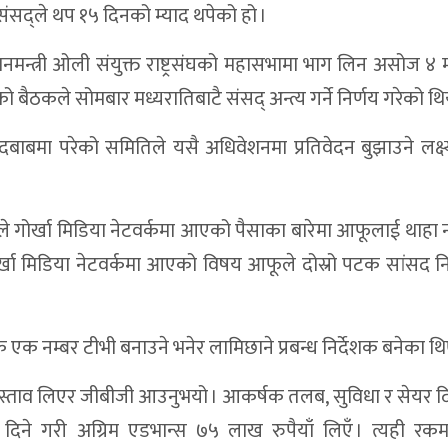
ंसद्ले थप १५ दिनको म्याद थपेको हो ।
न्त्री ओली संयुक्त राष्ट्रसंघको महासभामा भाग लिन असोज ४ म
हिचानमा जोड
ो बैठकले सोमबार मध्यरातिबाटै संसद् अन्त्य गर्ने निर्णय गरेको थि
रोड
 दबाबमा परेको समितिले यसै अधिवेशनमा प्रतिवेदन बुझाउने लक्
स्थ्य पत्रकारितामा जोड
इँ महोत्सवःजलवायुमैत्री खेतीमा जोड
े गोर्खा मिडिया नेटवर्कमा आएको पैसाका बारेमा आफूलाई थाह
ेपत्ता भएका मंगले कामीको पहिचान
्खा मिडिया नेटवर्कमा आएको विषय आफूले दोस्रो पटक सांसद नि
ालकसहित दुई जना घाइते
ी : पाँचवर्षीय GEDSI योजना समीक्षा सम्पन्न
्वकै एक नम्बर टीभी बनाउने भनेर लामिछाने प्रबन्ध निर्देशक बनेका थि
पहिचान खुल्न बाँकी
 प्रस्ताव लिएर जीबीजी आउनुभयो । आकर्षक तलब, सुविधा र सेयर दि
यालय संरचना उद्घाटन, दिगोपना र पारदर्शितामा जोड
िने गरी अग्रिम एडभान्स ७५ लाख रुपैयाँ लिएँ । त्यही रकम
 घडी, पात्रो र फ्लेक्स ब्यानर वितरण