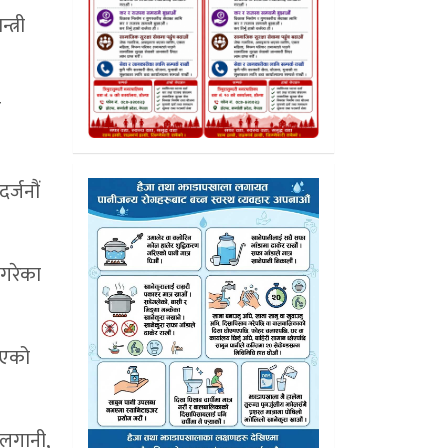
त्री
र
र्जनौं
 गरेका
िएको
 लगानी,