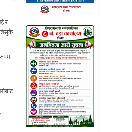
ाई र
 जेसुकै
 रूपमा
ारीबाट
’