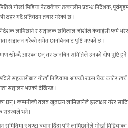
 गोर्खा मिडिया नेटवर्कका तत्कालीन प्रबन्ध निर्देशक, पूर्वगृहमन्
ेरी करिडोरमा मृत फेला
 ठहर गर्दै प्रतिवेदन तयार गरेको छ ।
्रष्टाचार,महँगी र बेथितिविरुद्ध गर्जन
बन्ध निर्देशक लामिछाने र सञ्चालक छविलाल जोशीले केवाईसी फर्म भरे
न्दरी, विद्यालयलाई ICT सामग्री वितरण
्त खाता सञ्चालन गरेको समेत छानबिनबाट पुष्टि भएको छ ।
६२ हजार ५ सय नगद सहित दुई जना पक्राउ
ाण खोज्दै आएका छन् तर छानबिन समितिले उनको दोष पुष्टि हुने द
देखि टेलिकम सेवा प्रभावित
रतिबद्धता
 र छविले सहकारीबाट गोर्खा मिडियामा आएको रकम चेक काटेर खर्च
द्युत् वडाले सम्हाल्ने
 खाता सञ्चालन भएको देखिन्छ ।
ुलाई सचेतना
एका छन् । कम्पनीको तलब खुवाउन लामिछानेले हस्ताक्षर गरेर साट
नमा
सदस्यले भने ।
ात ठप्प
िन समितिमा ९ घण्टा बयान दिँदा पनि लामिछानेले गोर्खा मिडियाका
ुलेपछि यार्चा कारोबारी हाजिर जमानीमा रिहा