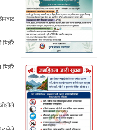
्रिमबाट
 मिलेरै
मिलेरै
 जोशीले
िछानेले