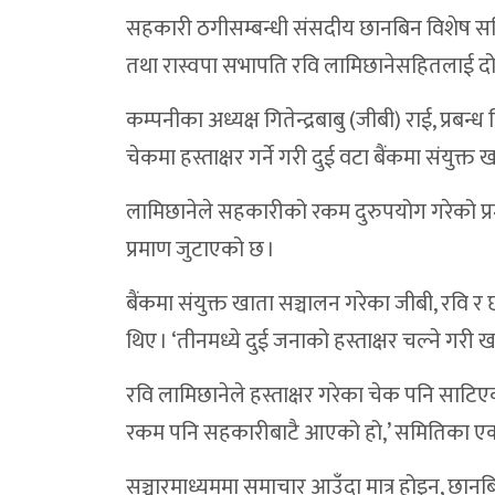
सहकारी ठगीसम्बन्धी संसदीय छानबिन विशेष समितिले
विद्यालयबाट हिँडेका बालक घर पुग्न सकेनन्, भ
तथा रास्वपा सभापति रवि लामिछानेसहितलाई दोषी
भेरी करिडोर डोल्पामै राख्न नेकपाको अल्टिमेटम:भ
कम्पनीका अध्यक्ष गितेन्द्रबाबु (जीबी) राई, प्र
कक्षाकोठामा प्रविधिको पहुँच बढाउँदै त्रिपुरासु
चेकमा हस्ताक्षर गर्ने गरी दुई वटा बैंकमा संयुक
डोल्पामा खैरो हेरोइन जस्ताे देखिने पदार्थ र 
लामिछानेले सहकारीको रकम दुरुपयोग गरेको प्रम
डाेल्पाकाे करबगाडमा फाइबर काटिँदा तीन दिन 
प्रमाण जुटाएको छ ।
डोल्पामा बालविवाह रोकथामका लागि १२ बुँदे प्
बैंकमा संयुक्त खाता सञ्चालन गरेका जीबी, रवि
आम्दानीले खर्च धान्न नसकेपछि छलगाड लघुजलवि
थिए । ‘तीनमध्ये दुई जनाको हस्ताक्षर चल्ने गरी
कान्छीबजारमा ट्राफिक चेकजाँच :चालक–यात्र
रवि लामिछानेले हस्ताक्षर गरेका चेक पनि साटि
भेरी करिडोरको सडक पहिरो हटाएपछि सञ्चाल
रकम पनि सहकारीबाटै आएको हो,’ समितिका एक 
भेरी करिडोरमा सुख्खा पहिरो, दुवैतर्फको याताय
सञ्चारमाध्यममा समाचार आउँदा मात्र होइन, छानब
५५ लाख ९० हजार नगद बरामद प्रकरण : स्रोत ख