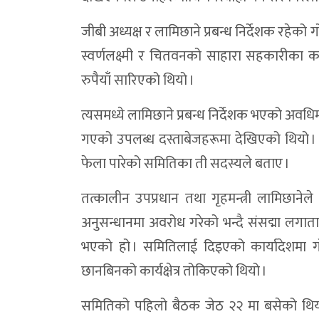
सामाजिक विकास कार्यालय डाेल्पाकाे ८३ प्रतिशत
जीबी अध्यक्ष र लामिछाने प्रबन्ध निर्देशक रहेको 
डोल्पामा पहिलो पटक ई–पेन्सन पट्टा सेवा सुरु, 
स्वर्णलक्ष्मी र चितवनको साहारा सहकारीका
गैरीगाउँका बाढीपीडितलाई विभिन्न संस्थाकाे सह
रुपैयाँ सारिएको थियो ।
बालविवाह मुक्त अभियान:नगरप्रमुख–उपप्रमुखलाई 
त्यसमध्ये लामिछाने प्रबन्ध निर्देशक भएको अवधिमा
डाेल्पा मौरेलेख जिप दुर्घटना : एकको मृत्यु, 
गएको उपलब्ध दस्ताबेजहरूमा देखिएको थियो । 
बाढीमा गम्भीर घाइते रेउली विकलाई सेनाको हे
फेला पारेको समितिका ती सदस्यले बताए ।
त्रिपुरासुन्दरीमा सुरक्षित आप्रवासन कार्यक्र
तत्कालीन उपप्रधान तथा गृहमन्त्री लामिछान
मध्यराति आएको बाढीमा परी डोल्पामा एक महिला
अनुसन्धानमा अवरोध गरेको भन्दै संसद्मा ल
पशु कार्यालयद्वारा मुख्यमन्त्री उत्कृष्ट कृषक 
भएको हो । समितिलाई दिइएको कार्यादेशमा 
राष्ट्रिय विज्ञापन नीति–२०८३ लागू, स्थानीय सञ
छानबिनको कार्यक्षेत्र तोकिएको थियो ।
ऊर्जामन्त्री श्रेष्ठद्वारा १०६ मेगावाट जगदुल
समितिको पहिलो बैठक जेठ २२ मा बसेको थियो 
शिसाैल–ल्यासिक्याप–दुनै सडक खण्डमा नयाँ न