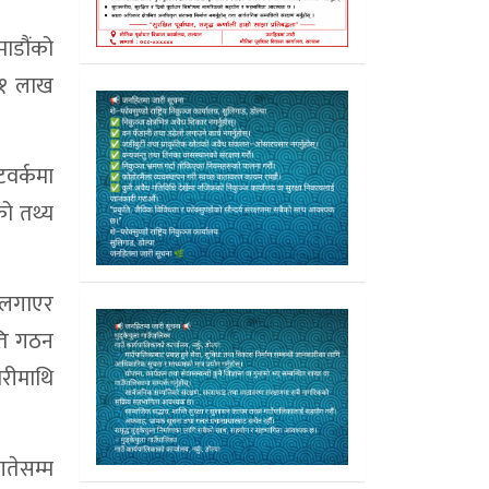
माडौंको
८१ लाख
टवर्कमा
को तथ्य
 लगाएर
ति गठन
रीमाथि
तेसम्म