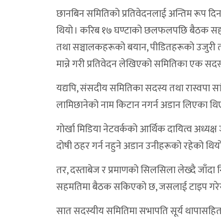
कर्णालीमा साउने संक्रान्ति पर्व २०८३ सम्पन्न
छानबिन समितिको प्रतिवेदनलाई अन्तिम रूप दिन
थियो । करिब १७ घण्टाको छलफलपछि बैठक सहम
दुनैको मुहार फेर्न १५ करोडको योजना, मन्त्री बुढ
तथा सञ्चालकहरूको बयान, पीडितहरूको उजुरी तथ
त्रिपुराकोटमा ५५ लाखसहित पक्राउ परेकामाथि अ
मान्ने गरी प्रतिवेदन लेखिएको समितिका एक सद
डाेल्पा काइकेमा गुम्बातारा–कोलाताचिन–सहर
यद्यपि, संसदीय समितिका सदस्य तथा रास्वपा 
डोल्पामा स्रोत नखुलेको ५५ लाख ९० हजारसहित
लामिछानेको नाम किटान नगर्न अडान लिएका थिए
डाेल्पा त्रिपुराकाेटबाट ५५ लाख रुपैयाँसहित दुई 
गोर्खा मिडिया नेटवर्कको आर्थिक दायित्व अध्यक्
डाेल्पा दुनै जाेड्ने भेरीनदिमाथि सहित भेरी क
दोषी ठहर गर्न नहुने अडान उनीहरूको रहेको थियो
डोल्पामा सार्वजनिक सुनुवाइ: जनप्रतिनिधि अनुप
तर, दस्ताबेज र प्रमाणको सिलसिला लेख्दै जाँदा 
डोल्पामा नयाँ जिल्ला दररेट : कुशल कामदारक
सहमतिमा बैठक सकिएको छ, जसलाई टाइप गरेर सोम
विज्ञापनमा लगाइएको एकद्वार प्रणाली सर्वोच्चद्
बर्ड फ्लु : लक्षण, जोखिम र रोकथामका उपाय
सात सदस्यीय समितिमा सभापति सूर्य थापासहित सरि