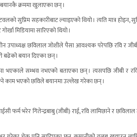
 बयानकै क्रममा खुलाएका छन् ।
 करोड २० लाख बजेट पारित
को सुप्रिम सहकारीबाट ल्याइएको थियो । त्यति मात्र होइन, सुप
क गाउँ–एक उत्पादन’लाई प्राथमिकता
ट गोर्खा मिडियामा सारिएको थियो ।
केको ३३ करोड बजेट पारित
लीन उपाध्यक्ष छविलाल जोशीले पैसा आवश्यक परेपछि रवि र जीबी
ाखभन्दा बढीको बजेट
 बढेको बयान दिएका छन् ।
सम्पन्न, ५८ करोड ८७ लाखभन्दा बढीको बजेट पारित
मा भएकाले सम्भव नभएको बताएका छन् । त्यसपछि जीबी र रवि 
ा बढीको बजेट
ल्ने काम भएको छविले बयानमा उल्लेख गरेका छन् ।
्ने चार ट्र्याक्टर नियन्त्रणमा
ाेल्पाकी गंगा ओझा सम्मानित
त्य : ठुलीभेरी नगरपालिका
ी फर्म भरेर गितेन्द्रबाबु (जीबी) राई, रवि लामिछाने र छविलाल
ावाटको सार्वजनिक सुनुवाइ सम्पन्न
्राथमिकता दिँदै ठूलीभेरीको ५० करोड बढी बजेट
ाक्षर गरेका चेक पनि साटिएका छन्, कम्पनीको तलब खुवाउन लाम