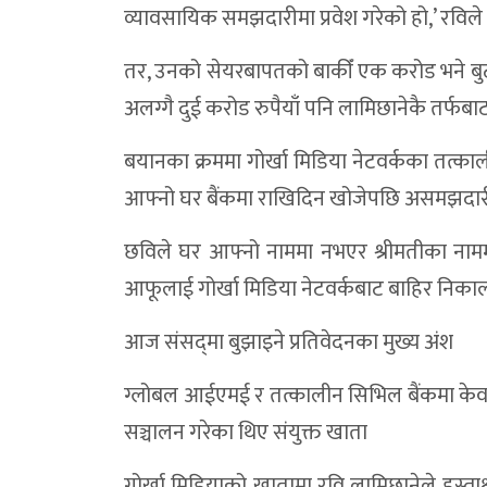
व्यावसायिक समझदारीमा प्रवेश गरेको हो,’ रविले
पर्यटन र पूर्वाधारमा जोड्दै डोल्पोबुद्धको ३३
तर, उनको सेयरबापतको बाकीँ एक करोड भने बुटवल
छार्काताङ्सोङ्गकाे बजेट २७ करोड ९९ लाख:‘ए
अलग्गै दुई करोड रुपैयाँ पनि लामिछानेकै तर्फबा
उत्कृष्ट कर्मचारी र विद्यालय सम्मानसँगै काई
बयानका क्रममा गोर्खा मिडिया नेटवर्कका तत्का
शे–फोक्सुण्डो गाउँपालिकाकाे ३३ करोड ५८ ल
आफ्नो घर बैंकमा राखिदिन खोजेपछि असमझदारी
त्रिपुरासुन्दरी नगरपालिकाको १५ औँ नगरसभा 
छविले घर आफ्नो नाममा नभएर श्रीमतीका नाम
जगदुल्ला गाउँपालिकाले ल्यायो ३० करोडभन्द
आफूलाई गोर्खा मिडिया नेटवर्कबाट बाहिर निका
डोल्पाकाे भेत्तीमा अवैध नदीजन्य पदार्थ उत्खनन् गर
राष्ट्रिय पोषण लेखाजोखा कार्यशाला सम्पन्न : ड
आज संसद्‍मा बुझाइने प्रतिवेदनका मुख्य अंश
दुनै नयाँ सहर निर्माणमा अनियमितता आरोप अस
ग्लोबल आईएमई र तत्कालीन सिभिल बैंकमा केवाईस
जगदुल्ला–ए जलविद्युत् आयोजना : १२४.३५ मेग
सञ्चालन गरेका थिए संयुक्त खाता
कृषि, स्वास्थ्य, शिक्षा, खानेपानी र सडकलाई प
गोर्खा मिडियाको खातामा रवि लामिछानेले हस्त