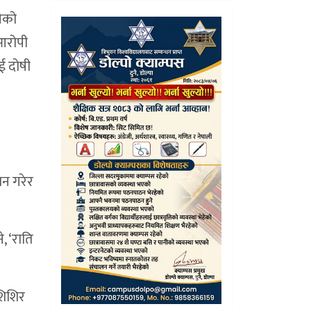
लेको
आरोपी
ई दोषी
ान गरेर
, ‘राति
शिशिर