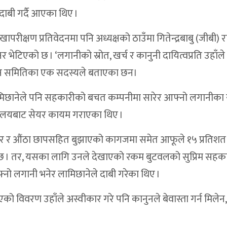
ाबी गर्दै आएका थिए ।
 : धोमा पहिलो संस्थागत सुत्केरी
 नरबहादुर बुढा
रीक्षण प्रतिवेदनमा पनि अध्यक्षको ठाउँमा गितेन्द्रबाबु (जीबी) र
षर भेटिएको छ । ‘लगानीको स्रोत, खर्च र कानुनी दायित्वप्रति उहाँले
होत्सव सुरु
ानबिन समितिका एक सदस्यले बताएका छन।
 पार्टीका सबै जिम्मेवारीबाट राजीनामा
शक लामिछानेले पनि सहकारीको बचत कम्पनीमा सारेर आफ्नो लगानीका
न नागरिक समाज डाेल्पाकाे आग्रह
र्यालयबाट सेयर कायम गराएका थिए ।
 गर्न दोस्रो पर्यटन तथा सांस्कृतिक महोत्सव
रु अलपत्र,आयाेजना प्रमुख सम्पर्क विहिन
ताक्षर र औंठा छापसहित बुझाएको कागजमा समेत आफूले १५ प्रतिशत
छ । तर, यसका लागि उनले देखाएको रकम बुटवलको सुप्रिम सहक
ाछाप, सेवाप्रवाहमा जवाफदेहिता
्नो लगानी भनेर लामिछानेले दाबी गरेका थिए ।
, चार जना नियुक्तिका लागि सिफारिस
िएको विवरण उहाँले अस्वीकार गरे पनि कानुनले बेवास्ता गर्न मिलेन,
 बहसबाट योजना छनोट तथा बजेट विनियोजन
रुवा बन्दुक फेला