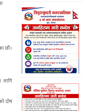
मा
ा छौं ।
ा लागि
ाको दोष