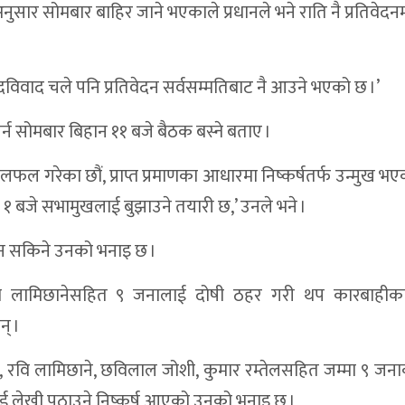
अनुसार सोमबार बाहिर जाने भएकाले प्रधानले भने राति नै प्रतिवेदन
रतिशत बालविवाह,९९% प्रेम सम्बन्धबाट
स्वास्थ्य उपकरण पनि काँधमै
िवाद चले पनि प्रतिवेदन सर्वसम्मतिबाट नै आउने भएको छ ।’
८ स्थानीय तहमध्ये सबैभन्दा अगाडि
िशत, मुद्केचुला गाउँपालिकाको ५८.६८ प्रतिशत
र्न सोमबार बिहान ११ बजे बैठक बस्ने बताए ।
डितलाई सहयाेग
ल गरेका छौं, प्राप्त प्रमाणका आधारमा निष्कर्षतर्फ उन्मुख भएक
टचार मुद्दा
 । १ बजे सभामुखलाई बुझाउने तयारी छ,’ उनले भने ।
२०८२/०८३ मा ७६ मुद्दा फैसला, २६ अझै बाँकी
 हुन सकिने उनको भनाइ छ ।
ेनाको हेलिकप्टरमार्फत सुर्खेत उद्धार
ा लामिछानेसहित ९ जनालाई दोषी ठहर गरी थप कारबाहीक
नी, खर्च विवरण सार्वजनिक
् ।
चिप्लियो, ४२ यात्रु सकुशल
ई, रवि लामिछाने, छविलाल जोशी, कुमार रम्तेलसहित जम्मा ९ जन
लयका शौचालय अधुरै
ई लेखी पठाउने निष्कर्ष आएको उनको भनाइ छ ।