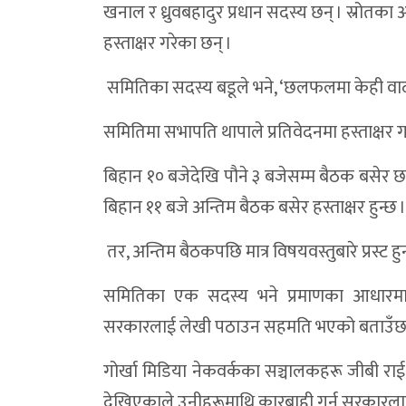
खनाल र ध्रुवबहादुर प्रधान सदस्य छन् । स्रोतका 
डोल्पा ठुलिभेरि र त्रिपुरासुन्दरीमा अझै ५१ प्
हस्ताक्षर गरेका छन् ।
डाेल्पा भिजेरको पीडा: सडक छैन, सवारी छैन—
समितिका सदस्य बडूले भने, ‘छलफलमा केही वादव
खर्च प्रगतिमा शे–फोक्सुण्डो अब्बल, डोल्पाका 
ठूलीभेरी नगरपालिकाको औसत खर्च ८२.४४ प्रत
समितिमा सभापति थापाले प्रतिवेदनमा हस्ताक्षर ग
समाजसेवी बैजीले गरे डाेल्पा गैरीगाउँ बाढीपी
बिहान १० बजेदेखि पौने ३ बजेसम्म बैठक बसेर छलफ
जिल्ला कृषि विकास कार्यालय प्रमुख विरुद्ध भरष्
बिहान ११ बजे अन्तिम बैठक बसेर हस्ताक्षर हुन्छ
डोल्पा अदालतकाे बार्षिक समीक्षा सम्पन्न:आव 
तर, अन्तिम बैठकपछि मात्र विषयवस्तुबारे प्रस्ट
जटिल सुत्केरी अवस्थापछि डोल्पाकी गर्भवतीको स
समितिका एक सदस्य भने प्रमाणका आधारम
डोल्पाका दुई पालिकाकाे आर्थिक वर्षको भुक्ता
सरकारलाई लेखी पठाउन सहमति भएको बताउँछन
तीव्र गतिका कारण डोल्पामा नगर बस सडकबाट 
गोर्खा मिडिया नेकवर्कका सञ्चालकहरू जीबी रा
डोल्पामा स्याक नेपालको काम अलपत्र, विद्या
देखिएकाले उनीहरूमाथि कारबाही गर्न सरकारला