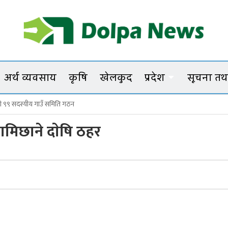
Dolpanews
Online Photo News Portal
अर्थ व्यवसाय
कृषि
खेलकुद
प्रदेश
सूचना तथा
पाकाे ९९ सदस्यीय गाउँ समिति गठन
ो गाँजाका बोट नष्ट
लामिछाने दाेषि ठहर
िना बोहोराको साहसी अभियान
ा भत्ता नवीकरण काठमाडौं–नेपालगञ्जमा पनि गरिने
्षभित्र टुंगिने
दशकको अभियान