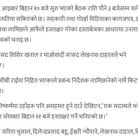
 आइबार बिहान १० बजे सुरु भएको बैठक राति पौने ३ बजेसम्म च
तिमा सकिएको छ । सहकारी तथा गोर्खा मिडियाका कागजपत्र, 
ाद्वारा शिलान्यास
ा लामिछाने आफैंले हस्ताक्षर गरेका दस्ताबेजका आधारमा उनला
नुसन्धान गर्न ५ दिनको म्याद
स्यको भनाइ छ ।
तारा–तुपतारा सडक निर्माणको शिलान्यास
सांसद शिशिर खनाल र माओवादी सांसद लेखनाथ दाहालले भने
 पक्राउ परेका दुई जनाको परिचय खुल्यो
 ।
जना प्रहरी नियन्त्रणमा,स्राेतबारे अनुसन्धान जारी
ष जीबी राईमा निहित भएकाले प्रबन्ध निर्देशक लामिछानेको नामै किट
रिडोरका १३ पक्की पुलको ठेक्का आह्वान
 ।
स्थित, भेरी करिडोरप्रति चर्कियो आक्रोश
निष्कर्षमा उहाँहरू पनि असहमत हुने ठाउँ देखिएन,’ एक सदस्यले भने
ो ज्याला रु. १,९५५ र खच्चडको मूल्य १ लाख २० हजार
बार बिहान ११ बजे हस्ताक्षर गर्ने भनिएको छ ।’
वारा खारेज
ता भुसाल, दिलेन्द्रप्रसाद बडू, ईश्वरी न्यौपाने, लेखनाथ दाहाल, 