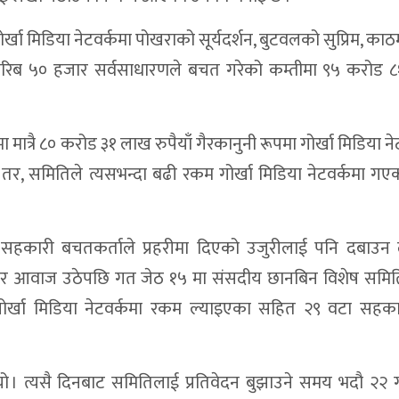
 वित्तीय प्रगति
गोर्खा मिडिया नेटवर्कमा पोखराको सूर्यदर्शन, बुटवलको सुप्रिम, काठ
काठमाडौं धाउने बाध्यता अन्त्य
 करिब ५० हजार सर्वसाधारणले बचत गरेको कम्तीमा ९५ करोड 
याेग, पुनःस्थापनामा जोड
३२ बुँदे ध्यानाकर्षण, विद्यालयमा अन्तरक्रिया
 मात्रै ८० करोड ३१ लाख रुपैयाँ गैरकानुनी रूपमा गोर्खा मिडिया ने
११ घाइतेको पहिचान सार्वजनिक
तर, समितिले त्यसभन्दा बढी रकम गोर्खा मिडिया नेटवर्कमा गए
लिकप्टरबाट सुर्खेत लगियो
मको कार्यान्वयन मोडालिटीबारे अभिमुखीकरण
ेले सहकारी बचतकर्ताले प्रहरीमा दिएको उजुरीलाई पनि दबाउन
को मृत्यु, ६ जना घाइते
गातार आवाज उठेपछि गत जेठ १५ मा संसदीय छानबिन विशेष समि
पुरस्कार : डोल्पाका तीन कृषक सम्मानित
गोर्खा मिडिया नेटवर्कमा रकम ल्याइएका सहित २९ वटा सहका
्चारमाध्यमलाई प्राथमिकता
्ला जलविद्युत आयोजनाको स्थलगत अनुगमन
। त्यसै दिनबाट समितिलाई प्रतिवेदन बुझाउने समय भदौ २२ ग
िर्माण मोडालिटी अघि बढ्दै