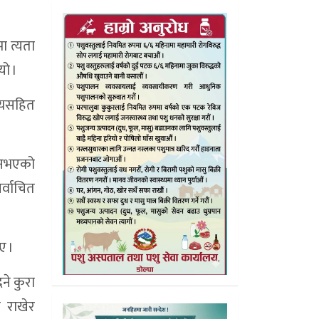
ा त्यता
यो ।
ष्यसहित
ा नभएको
र्वाचित
ए ।
ने कुरा
 राखेर