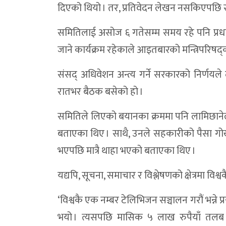
दिएको थियो । तर, प्रतिवेदन लेखन नसकिएपछि स
डोल्पामा वर्षा माग्दै ऐतिहासिक जलजात्रा
समितिलाई असोज ६ गतेसम्म समय रहे पनि प्रधानम
डोल्पामा प्रजनन स्वास्थ्य रुग्णताको समयमै प
जाने कार्यक्रम रहेकाले आइतबारको मन्त्रिपरिषद्क
डाेल्पा मुड्ड्केचुला गाउँपालिकाकाे बजेट ४० क
संसद् अधिवेशन अन्त्य गर्ने सरकारको निर्णयले
डोल्पामा सञ्चार तथा पैरवी कार्यक्रम सम्पन्न,स्वा
रातभर बैठक बसेको हो ।
उत्पादनले तीन महिना पनि नधान्ने डोल्पामा रोपा
समितिले लिएको बयानका क्रममा पनि लामिछानेल
डाेल्पामा २४ घण्टापछि बेवारिसे शव उद्धार, ब
बताएका थिए । साथै, उनले सहकारीको पैसा गोर
डाेल्पामा मोटरसाइकल दुर्घटना : ग्यारेज सञ्च
भएपछि मात्रै थाहा भएको बताएका थिए ।
समावेशी विकासलाई संस्थागत गर्दै त्रिपुरासुन्दर
यद्यपि, सूचना, समाचार र विश्लेषणको क्षेत्रमा विश
डोल्पाको सुलीगाड खोलामा बेवारिसे शव फेला, 
‘विश्वकै एक नम्बर टेलिभिजन सञ्चालन गरौं भन्ने
त्रिपुरासुन्दरीमा ३५ लाखका तीन बालमैत्री विद्
भयो । त्यसपछि मासिक ५ लाख रुपैयाँ तलब द
त्रिपुरासुन्दरीका विद्यालय र स्वास्थ्य संस्थालाई