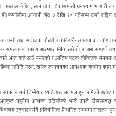
्री यामलाल कँडेल, सामाजिक विकासमन्त्री घनश्याम भण्डारी 
ेरी करिडोरमा मृत फेला
कर्णालीमा आगामी जेठ ३ देखि १० गतेसम्म दसौं राष्ट्रिय 
्रष्टाचार,महँगी र बेथितिविरुद्ध गर्जन
न्दरी, विद्यालयलाई ICT सामग्री वितरण
का मन्त्री तथा संयोजक चौधरीले तोकिएकै समयमा प्रतियोगिता 
६२ हजार ५ सय नगद सहित दुई जना पक्राउ
िधिक समस्याका कारण बारम्बार मिति सारेको र अब सम्पुर्ण तया
देखि टेलिकम सेवा प्रभावित
 जाने अन्त कतै ठाउँ नभएको र अन्तिम पटक तोकिएकै समयमा 
रतिबद्धता
र प्रक्रिया,समिति गठन, खरिद लगायतका आवश्यक कार्यमा काम 
द्युत् वडाले सम्हाल्ने
ुलाई सचेतना
िता सञ्चालन गर्न जिम्मेवार व्यक्तिहरू अलमल हुन नमिल्ने बताए 
नमा
ुकूल नहुनेमा आशंका उठिरहेको भन्दै उनले खेलसम्बद्ध व्य
ात ठप्प
वालय उद्घाटनसँगै प्रतियोगिता निर्धारित समयमा सञ्चालन हुने 
ुलेपछि यार्चा कारोबारी हाजिर जमानीमा रिहा