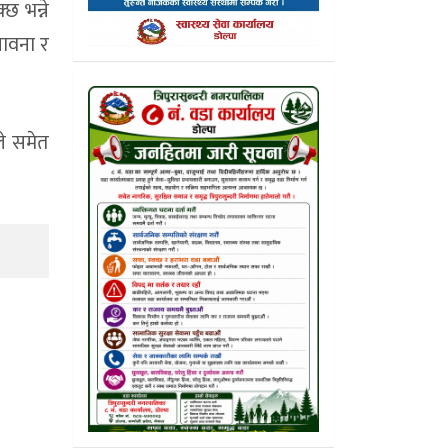
छ भन्ने
भावना र
ले समेत