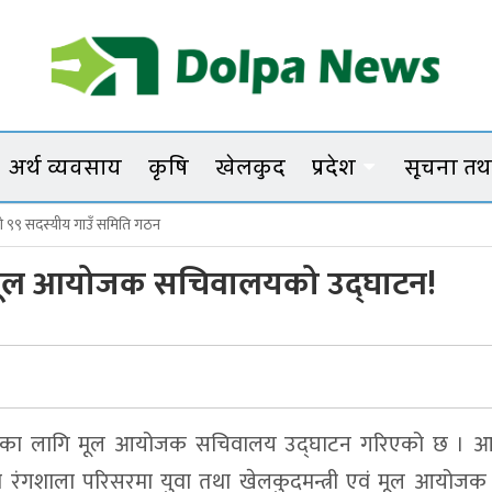
Dolpanews
Online Photo News Portal
अर्थ व्यवसाय
कृषि
खेलकुद
प्रदेश
सूचना तथा
पाकाे ९९ सदस्यीय गाउँ समिति गठन
ो गाँजाका बोट नष्ट
गि मूल आयोजक सचिवालयको उद्घाटन!
िना बोहोराको साहसी अभियान
ा भत्ता नवीकरण काठमाडौं–नेपालगञ्जमा पनि गरिने
खेलकुदका लागि मूल आयोजक सचिवालय उद्घाटन गरिएको छ । 
्षभित्र टुंगिने
नगरको रंगशाला परिसरमा युवा तथा खेलकुदमन्त्री एवं मूल आयोज
दशकको अभियान