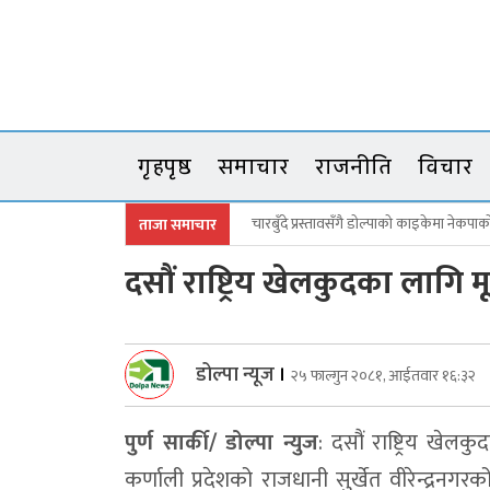
Skip
to
content
गृहपृष्ठ
समाचार
राजनीति
विचार
चारबुँदे प्रस्तावसँगै डाेल्पाकाे काइकेमा नेक
ताजा समाचार
डोल्पामा प्रहरीद्वारा पाँच रोपनी क्षेत्रमा लगाइएक
दसौं राष्ट्रिय खेलकुदका ला
जगदुल्लामा बालविवाहको शृङ्खला तोड्दै सब
डाेल्पा काइकेकाे घुम्ती सेवा, सामाजिक सुरक्ष
डोल्पा न्यूज
।
२५ फाल्गुन २०८१, आईतवार १६:३२
उकालोमा ब्याक हुँदा त्रिपुराकोटमा जिप दुर्घटना
पुर्ण सार्की/ डोल्पा न्युज
: दसौं राष्ट्रिय 
वर्षौँदेखि रोकिएका छुट जग्गाका निवेदन अब दुई वर
कर्णाली प्रदेशको राजधानी सुर्खेत वीरेन्द्र
बालविवाह विरुद्ध रणबहादुर कार्कीको दुई 