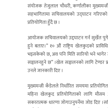
संयोजक तेजुलाल चौधरी, कर्णालीका मुख्यमन्त
विद्यालयबाट हिँडेका बालक घर पुग्न सकेनन्, भ
सहभागितामा सचिवालयको उद्घाटन गरिएको हो।
भेरी करिडोर डोल्पामै राख्न नेकपाको अल्टिमेटम:भ
प्रतियोगिता हुँदै छ ।
कक्षाकोठामा प्रविधिको पहुँच बढाउँदै त्रिपुरासु
आयोजक सचिवालयको उद्दघाटन गर्न सुर्खेत पुगे
डोल्पामा खैरो हेरोइन जस्ताे देखिने पदार्थ र 
हुने बताए।” १० औं राष्ट्रिय खेलकुदको प्राव
डाेल्पाकाे करबगाडमा फाइबर काटिँदा तीन दिन 
भइसकेको छ, अव पनि मिति सारियो भने भागेर
डोल्पामा बालविवाह रोकथामका लागि १२ बुँदे प्
सञ्चालनहुने छ” ।खेल सञ्चालनको लागि टेण्ड
आम्दानीले खर्च धान्न नसकेपछि छलगाड लघुजलवि
उनले जानकारी दिए ।
कान्छीबजारमा ट्राफिक चेकजाँच :चालक–यात्र
मुख्यमन्त्री कँडेलले निर्धारित समयमा प्रतियोग
भेरी करिडोरको सडक पहिरो हटाएपछि सञ्चाल
महिना खेलकुद प्रतियोगिताको लागि मौसम अन
भेरी करिडोरमा सुख्खा पहिरो, दुवैतर्फको याताय
सकारात्मक धारणा जोगाउनुपर्नेमा जोड दिए ।सचि
५५ लाख ९० हजार नगद बरामद प्रकरण : स्रोत ख