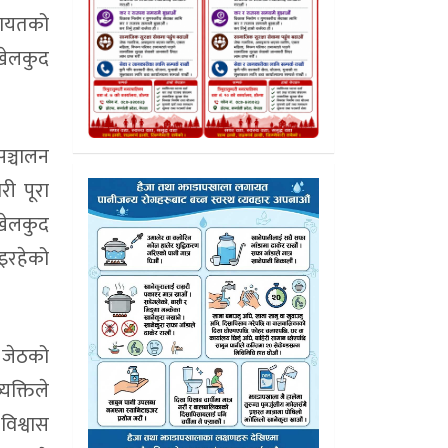
लगायतको
खेलकुद
सञ्चालन
री पूरा
खेलकुद
भइरहेको
। जेठको
क्तिले
विश्वास