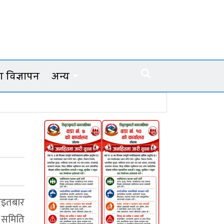
 विज्ञापन
अन्य
आइतबार
क समिति