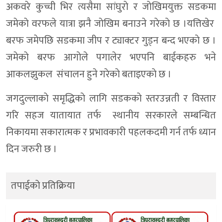
अकवरे कुच्ची भिर त्यसैमा सांघुराे र जाेखिमयुक्त सडकमा
जमेकाे वरफले यात्रा झनै जाेखिम बनाउने गरेकाे छ ।यत्तिखेर
बरफ जमेपछि सडकमा जीप र ट्याक्टर गुड्न बन्द भएकाे छ ।
जमेकाे बरफ आगाेले पगालेर भएपनि बाईकहरु भने
आकलझुकल संचालन हुने गरेकाे बताइएकाे छ ।
जगदुल्लाकाे समृद्धिकाे लागि सडककाे स्तरउन्नती र विस्तार
गरि सहज यातायात तर्फ स्थानीय सरकारले सम्बन्धित
निकायमा सकारात्मक र प्रभावकारी पहलकदमी गर्न तर्फ ध्यान
दिन जरुरी छ ।
तपाईको प्रतिक्रिया