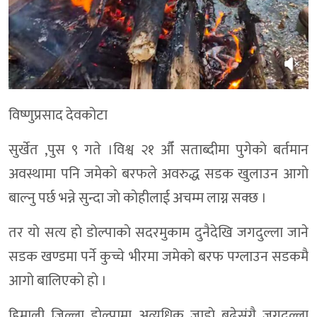
विष्णुप्रसाद देवकोटा
सुर्खेत ,पुस ९ गते ।विश्व २१ औँ सताब्दीमा पुगेकाे बर्तमान
अवस्थामा पनि जमेकाे बरफले अवरुद्ध सडक खुलाउन आगाे
बाल्नु पर्छ भन्ने सुन्दा जाे काेहीलाई अचम्म लाग्न सक्छ ।
तर याे सत्य हाे डाेल्पाकाे सदरमुकाम दुनैदेखि जगदुल्ला जाने
सडक खण्डमा पर्ने कुच्चे भीरमा जमेकाे बरफ पग्लाउन सडकमै
आगाे बालिएकाे हाे ।
हिमाली जिल्ला डाेल्पामा अत्यधिक जाडाे बढेसंगै जगदुल्ला