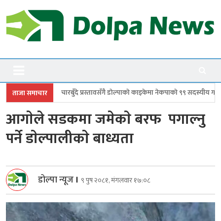
Skip
to
content
Dolpanews
Online Photo News Portal
 प्रस्तावसँगै डाेल्पाकाे काइकेमा नेकपाकाे ९९ सदस्यीय गाउँ समिति गठन
डोल्पामा प्
ताजा समाचार
आगाेले सडकमा जमेकाे बरफ पगाल्नु
पर्ने डाेल्पालीकाे बाध्यता
डोल्पा न्यूज
।
९ पुष २०८१, मंगलवार १७:०८