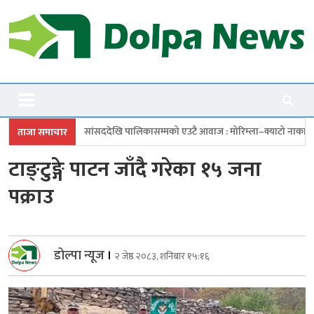
Skip
to
content
Dolpanews
Online Photo News Portal
देखि पालिकासम्मको एउटै आवाज : मोरिम्ला–क्याटो नाका तत्काल खोल
चारबुँदे 
ताजा समाचार
टाङ्टुङ्गे पाटन जाँदै गरेका १५ जना
पक्राउ
डोल्पा न्यूज
।
२ जेष्ठ २०८३, शनिबार १५:१६