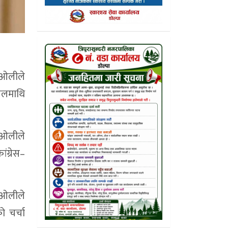
ी ओलीले
 तलमाथि
ी ओलीले
ंग्रेस–
। ओलीले
 चर्चा