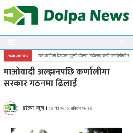
Skip
to
content
Dolpanews
Online Photo News Portal
ीको देउडामा झुम्यो डोल्पा, महोत्सव बन्यो कर्णालीको सांगीतिक उत्सव
त्रिपुरासुन
ताजा समाचार
माओवादी अल्झनपछि कर्णालीमा
सरकार गठनमा ढिलाई
डोल्पा न्यूज
।
२४ चैत्र २०८०, शनिबार १७:३४