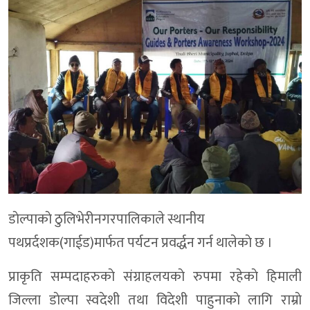
डाेल्पाकाे ठुलिभेरीनगरपालिकाले स्थानीय
पथप्रर्दशक(गाईड)मार्फत पर्यटन प्रवर्द्धन गर्न थालेकाे छ ।
प्राकृति सम्पदाहरुकाे संग्राहलयकाे रुपमा रहेकाे हिमाली
जिल्ला डाेल्पा स्वदेशी तथा विदेशी पाहुनाकाे लागि राम्राे