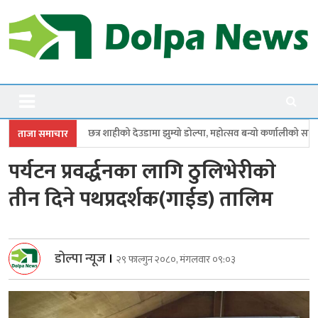
Skip
to
content
Dolpanews
Online Photo News Portal
ाहीको देउडामा झुम्यो डोल्पा, महोत्सव बन्यो कर्णालीको सांगीतिक उत्सव
त्रिपुरासु
ताजा समाचार
पर्यटन प्रवर्द्धनका लागि ठुलिभेरीकाे
तीन दिने पथप्रदर्शक(गाईड) तालिम
डोल्पा न्यूज
।
२९ फाल्गुन २०८०, मंगलवार ०९:०३