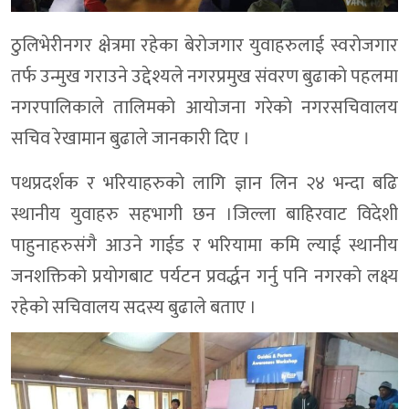
ठुलिभेरीनगर क्षेत्रमा रहेका बेराेजगार युवाहरुलाई स्वराेजगार
तर्फ उन्मुख गराउने उद्देश्यले नगरप्रमुख संवरण बुढाकाे पहलमा
नगरपालिकाले तालिमकाे आयाेजना गरेकाे नगरसचिवालय
सचिव रेखामान बुढाले जानकारी दिए ।
पथप्रदर्शक र भरियाहरुकाे लागि ज्ञान लिन २४ भन्दा बढि
स्थानीय युवाहरु सहभागी छन ।जिल्ला बाहिरवाट विदेशी
पाहुनाहरुसंगै आउने गाईड र भरियामा कमि ल्याई स्थानीय
जनशक्तिको प्रयाेगबाट पर्यटन प्रवर्द्धन गर्नु पनि नगरकाे लक्ष्य
रहेकाे सचिवालय सदस्य बुढाले बताए ।