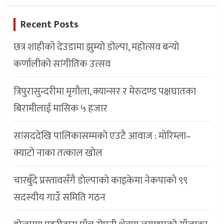
Recent Posts
छत्र शाहीको देउडामा झुम्यो डोल्पा, महोत्सव बन्यो
कर्णालीको सांगीतिक उत्सव
त्रिपुरासुन्दरीमा मृगौला, क्यान्सर र मेरुदण्ड पक्षघातका
बिरामीलाई मासिक ५ हजार
सांसददेखि पालिकासम्मको एउटै आवाज : मोरिम्ला–
क्याटो नाका तत्काल खोल
चारबुँदे प्रस्तावसँगै डाेल्पाकाे काइकेमा नेकपाकाे ९९
सदस्यीय गाउँ समिति गठन