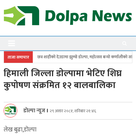
Skip
to
content
Dolpanews
Online Photo News Portal
शाहीको देउडामा झुम्यो डोल्पा, महोत्सव बन्यो कर्णालीको सांगीतिक उत्सव
त्रिपुरास
ताजा समाचार
हिमाली जिल्ला डाेल्पामा भेटिए शिघ्र
कुपोषण संक्रमित १२ बालबालिका
डोल्पा न्यूज
।
२९ असार २०८१, शनिबार २१:४६
लेख बुढा,डोल्पा