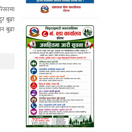
परिसरमा
ुर बुढा
ान बुढा