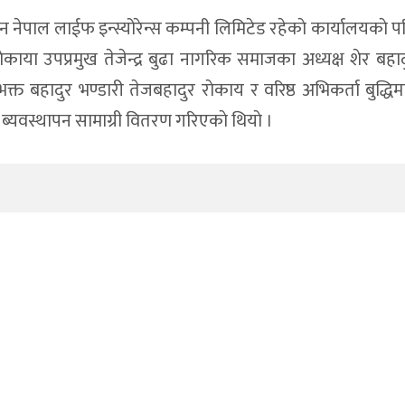
ेपाल लाईफ इन्स्योरेन्स कम्पनी लिमिटेड रहेकाे कार्यालयकाे 
 नरबहादुर बुढा
काया उपप्रमुख तेजेन्द्र बुढा नागरिक समाजका अध्यक्ष शेर बहाद
होत्सव सुरु
त बहादुर भण्डारी तेजबहादुर राेकाय र वरिष्ठ अभिकर्ता बुद्धिम
 पार्टीका सबै जिम्मेवारीबाट राजीनामा
 ब्यवस्थापन सामाग्री वितरण गरिएकाे थियाे ।
न नागरिक समाज डाेल्पाकाे आग्रह
 गर्न दोस्रो पर्यटन तथा सांस्कृतिक महोत्सव
रु अलपत्र,आयाेजना प्रमुख सम्पर्क विहिन
ाछाप, सेवाप्रवाहमा जवाफदेहिता
, चार जना नियुक्तिका लागि सिफारिस
 बहसबाट योजना छनोट तथा बजेट विनियोजन
रुवा बन्दुक फेला