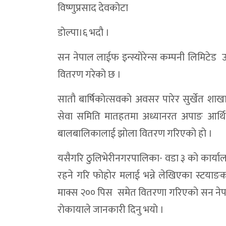
विष्णुप्रसाद देवकोटा
भेरी करिडोर डोल्पामै राख्न नेकपाको अल्टिमेटम:भ
डाेल्पा।६ भदाै ।
कक्षाकोठामा प्रविधिको पहुँच बढाउँदै त्रिपुरासु
सन नेपाल लाईफ इन्स्योरेन्स कम्पनी लिमिटेड 
डोल्पामा खैरो हेरोइन जस्ताे देखिने पदार्थ र 
वितरण गरेकाे छ ।
डाेल्पाकाे करबगाडमा फाइबर काटिँदा तीन दिन 
साताै बार्षिकाेत्सवकाे अवसर पारेर सुर्खेत शाखा
डोल्पामा बालविवाह रोकथामका लागि १२ बुँदे प्
सेवा समिति मातहतमा अध्यानरत अपाङ आर्थ
आम्दानीले खर्च धान्न नसकेपछि छलगाड लघुजलवि
बालबालिकालाई झाेला वितरण गरिएकाे हाे ।
कान्छीबजारमा ट्राफिक चेकजाँच :चालक–यात्र
यसैगरि ठुलिभेरीनगरपालिका- वडा ३ काे कार्या
भेरी करिडोरको सडक पहिरो हटाएपछि सञ्चाल
रहने गरि फाेहाेर मलाई भन्ने लेखिएका स्टया
भेरी करिडोरमा सुख्खा पहिरो, दुवैतर्फको याताय
माक्स २०० पिस समेत वितरणा गरिएकाे सन नेपाल ल
५५ लाख ९० हजार नगद बरामद प्रकरण : स्रोत ख
राेकायाले जानकारी दिनु भयाे ।
डोल्पोबुद्धमा स्वास्थ्य सेवाको ऐतिहासिक छलाङ