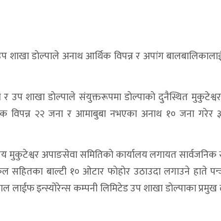
्रष्टाचार,महँगी र बेथितिविरुद्ध गर्जन
न्दरी, विद्यालयलाई ICT सामग्री वितरण
उप शाखा डाेल्पाले अनाथ आर्थिक विपन्न र अपांग बालबालिकाला
६२ हजार ५ सय नगद सहित दुई जना पक्राउ
देखि टेलिकम सेवा प्रभावित
 र उप शाखा डाेल्पाले संयुक्तरूपमा डाेल्पाकाे दुनैस्थित मुकुटेश्
रतिबद्धता
िक विपन्न २२ जना र आमाबुबा नभएका अनाथ १० जना गरेर 
द्युत् वडाले सम्हाल्ने
ुलाई सचेतना
लय मुकुटेश्वर अपाङसेवा समितिकाे कार्यालय लगायत सार्वजनिक 
नमा
ङकल सहितका बाल्टी १० ओटार फाेहाेर उठाउदा लगाउने हाते पन
ात ठप्प
ाईफ इन्स्योरेन्स कम्पनी लिमिटेड उप शाखा डाेल्पाका प्रमुख लाे
ुलेपछि यार्चा कारोबारी हाजिर जमानीमा रिहा
 : धोमा पहिलो संस्थागत सुत्केरी