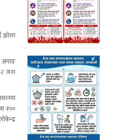
ई झाेला
वर अपाङ
३२ जना
स्थानमा
्जा १००
केन्द्र