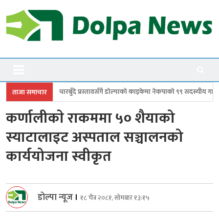
Skip
to
content
Dolpanews
Online Photo News Portal
ँदे प्रस्तावसँगै डाेल्पाकाे काइकेमा नेकपाकाे ९९ सदस्यीय गाउँ समिति गठन
डोल्पामा
ताजा समाचार
कर्णालीकाे राकममा ५० शैयाको
स्याटालाइट अस्पताल सञ्चालनको
कार्ययोजना स्वीकृत
डोल्पा न्यूज
।
१८ चैत्र २०८१, सोमबार १३:१५