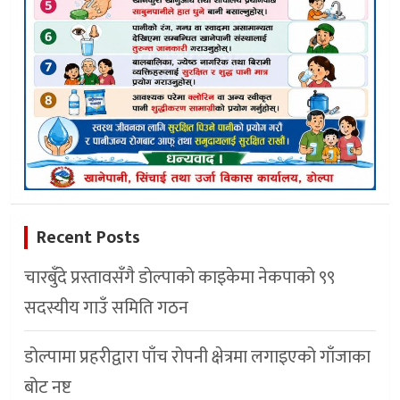
Recent Posts
चारबुँदे प्रस्तावसँगै डाेल्पाकाे काइकेमा नेकपाकाे ९९
सदस्यीय गाउँ समिति गठन
डोल्पामा प्रहरीद्वारा पाँच रोपनी क्षेत्रमा लगाइएको गाँजाका
बोट नष्ट