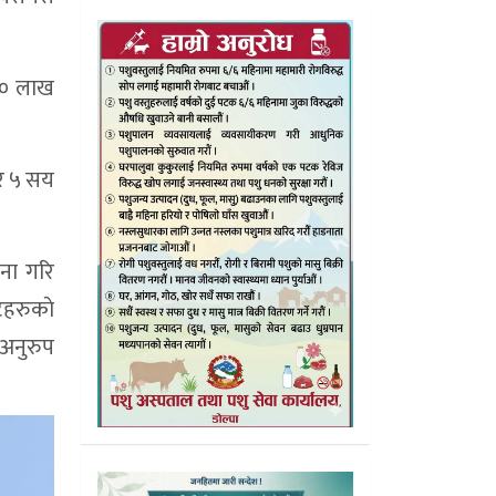
 ३० लाख
रेर ५ सय
पना गरि
टहरुकाे
 अनुरुप