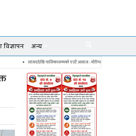
 विज्ञापन
अन्य
ददेखि पालिकासम्मको एउटै आवाज : मोरिम्ला–क्याटो नाका तत्काल खोल
चारबुँद
्त