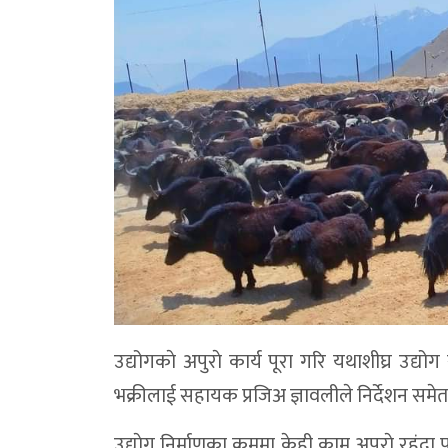
उद्योगकाे अपुराे कार्य पूरा गरि यथाशीघ्र उद्
भक्रीलाई सहायक प्रजिअ ज्ञावलीले निर्देशन सम
उद्याेग निर्माणका क्रममा केही काम अपुराे रहं