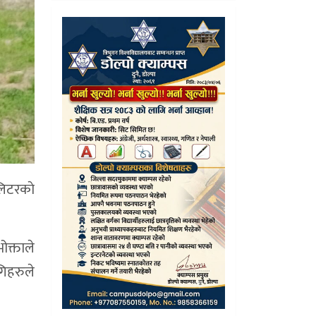
लिटरकाे
ोक्ताले
गिहरुले