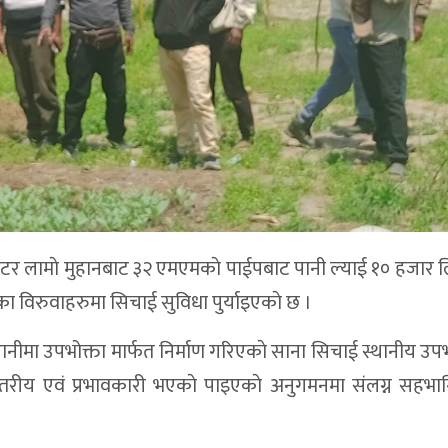
टर लामाे मुहानबाट ३२ एमएमकाे पाईपबाट पानी ल्याई १० हजार 
का विरुवाहरुमा सिचाई सुविधा पुर्याइएकाे छ ।
गरानीमा उपभोक्ता मार्फत निर्माण गरिएकाे साना सिचाई स्थानीय उपभ
स्तरीय एवं प्रभावकारी भएकाे पाइएकाे अनुगमनमा संलग्न सहभा