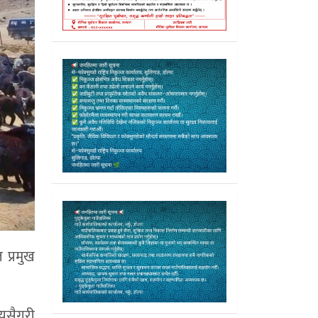
 प्रमुख
।यसैगरी