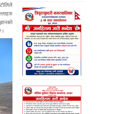
टाेलिले
ल्लाहरु
्ञानकाे
 ।