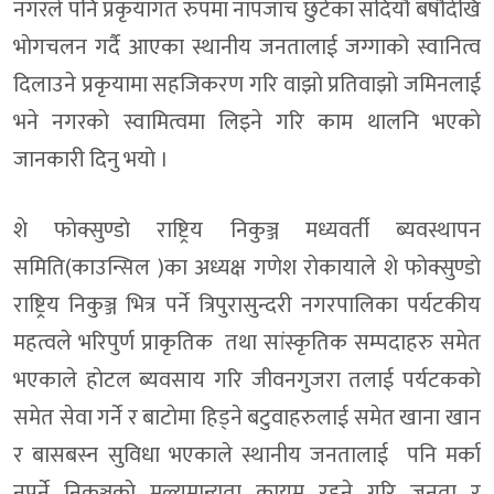
नगरले पनि प्रकृयागत रुपमा नापजाँच छुटेका सदियाै बर्षाैदेखि
भाेगचलन गर्दै आएका स्थानीय जनतालाई जग्गाको स्वानित्व
दिलाउने प्रकृयामा सहजिकरण गरि वाझाे प्रतिवाझाे जमिनलाई
भने नगरकाे स्वामित्वमा लिइने गरि काम थालनि भएकाे
जानकारी दिनु भयाे ।
शे फाेक्सुण्डाे राष्ट्रिय निकुञ्ज मध्यवर्ती ब्यवस्थापन
समिति(काउन्सिल )का अध्यक्ष गणेश राेकायाले शे फाेक्सुण्डाे
राष्ट्रिय निकुञ्ज भित्र पर्ने त्रिपुरासुन्दरी नगरपालिका पर्यटकीय
महत्वले भरिपुर्ण प्राकृतिक तथा सांस्कृतिक सम्पदाहरु समेत
भएकाले हाेटल ब्यवसाय गरि जीवनगुजरा तलाई पर्यटककाे
समेत सेवा गर्ने र बाटाेमा हिड्ने बटुवाहरुलाई समेत खाना खान
र बासबस्न सुविधा भएकाले स्थानीय जनतालाई पनि मर्का
नपर्ने निकुञ्जकाे मुल्यमान्यता कायम रहने गरि जनता र