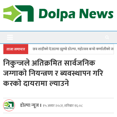
Skip
to
content
Dolpanews
Online Photo News Portal
र शाहीको देउडामा झुम्यो डोल्पा, महोत्सव बन्यो कर्णालीको सांगीतिक उत्सव
त्रिपुर
ताजा समाचार
निकुन्जले अतिक्रमित सार्वजनिक
जग्गाकाे नियन्त्रण र ब्यवस्थापन गरि
करकाे दायरामा ल्याउने
डोल्पा न्यूज
।
१५ असार २०८१, शनिबार १६:०८