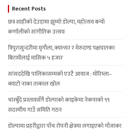
Recent Posts
छत्र शाहीको देउडामा झुम्यो डोल्पा, महोत्सव बन्यो
कर्णालीको सांगीतिक उत्सव
त्रिपुरासुन्दरीमा मृगौला, क्यान्सर र मेरुदण्ड पक्षघातका
बिरामीलाई मासिक ५ हजार
सांसददेखि पालिकासम्मको एउटै आवाज : मोरिम्ला–
क्याटो नाका तत्काल खोल
चारबुँदे प्रस्तावसँगै डाेल्पाकाे काइकेमा नेकपाकाे ९९
सदस्यीय गाउँ समिति गठन
डोल्पामा प्रहरीद्वारा पाँच रोपनी क्षेत्रमा लगाइएको गाँजाका