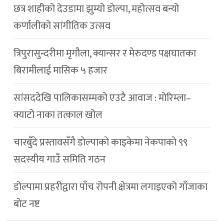
छत्र शाहीको देउडामा झुम्यो डोल्पा, महोत्सव बन्यो
कर्णालीको सांगीतिक उत्सव
त्रिपुरासुन्दरीमा मृगौला, क्यान्सर र मेरुदण्ड पक्षघातका
बिरामीलाई मासिक ५ हजार
सांसददेखि पालिकासम्मको एउटै आवाज : मोरिम्ला–
क्याटो नाका तत्काल खोल
चारबुँदे प्रस्तावसँगै डाेल्पाकाे काइकेमा नेकपाकाे ९९
सदस्यीय गाउँ समिति गठन
डोल्पामा प्रहरीद्वारा पाँच रोपनी क्षेत्रमा लगाइएको गाँजाका
बोट नष्ट