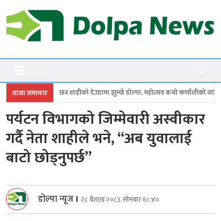
Skip
to
content
Dolpanews
Online Photo News Portal
ाहीको देउडामा झुम्यो डोल्पा, महोत्सव बन्यो कर्णालीको सांगीतिक उत्सव
त्रिपुरास
ताजा समाचार
पर्यटन विभागको जिम्मेवारी अस्वीकार
गर्दै नेता शाहीले भने, “अब युवालाई
बाटो छोड्नुपर्छ”
डोल्पा न्यूज
।
२८ बैशाख २०८३, सोमबार १८:४०