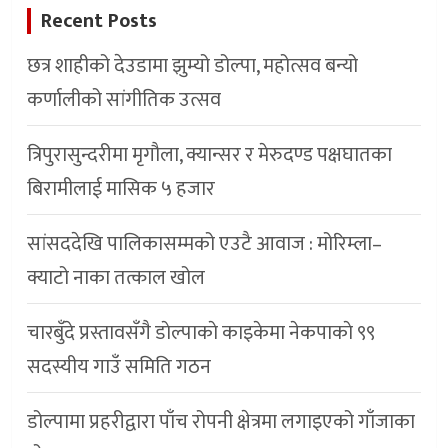
Recent Posts
छत्र शाहीको देउडामा झुम्यो डोल्पा, महोत्सव बन्यो
कर्णालीको सांगीतिक उत्सव
त्रिपुरासुन्दरीमा मृगौला, क्यान्सर र मेरुदण्ड पक्षघातका
बिरामीलाई मासिक ५ हजार
सांसददेखि पालिकासम्मको एउटै आवाज : मोरिम्ला–
क्याटो नाका तत्काल खोल
चारबुँदे प्रस्तावसँगै डाेल्पाकाे काइकेमा नेकपाकाे ९९
सदस्यीय गाउँ समिति गठन
डोल्पामा प्रहरीद्वारा पाँच रोपनी क्षेत्रमा लगाइएको गाँजाका