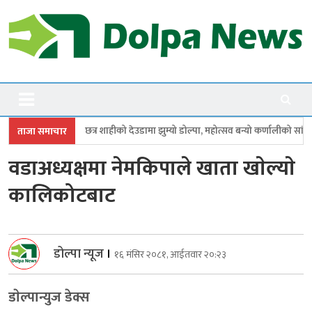
Skip
to
content
Dolpanews
Online Photo News Portal
शाहीको देउडामा झुम्यो डोल्पा, महोत्सव बन्यो कर्णालीको सांगीतिक उत्सव
त्रिपुरा
ताजा समाचार
वडाअध्यक्षमा नेमकिपाले खाता खाेल्याे
कालिकोटबाट
डोल्पा न्यूज
।
१६ मंसिर २०८१, आईतवार २०:२३
डाेल्पान्युज डेक्स