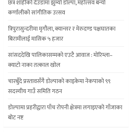
छत्र शाहीको देउडामा झुम्यो डोल्पा, महोत्सव बन्यो
कर्णालीको सांगीतिक उत्सव
त्रिपुरासुन्दरीमा मृगौला, क्यान्सर र मेरुदण्ड पक्षघातका
बिरामीलाई मासिक ५ हजार
सांसददेखि पालिकासम्मको एउटै आवाज : मोरिम्ला–
क्याटो नाका तत्काल खोल
चारबुँदे प्रस्तावसँगै डाेल्पाकाे काइकेमा नेकपाकाे ९९
सदस्यीय गाउँ समिति गठन
डोल्पामा प्रहरीद्वारा पाँच रोपनी क्षेत्रमा लगाइएको गाँजाका
बोट नष्ट