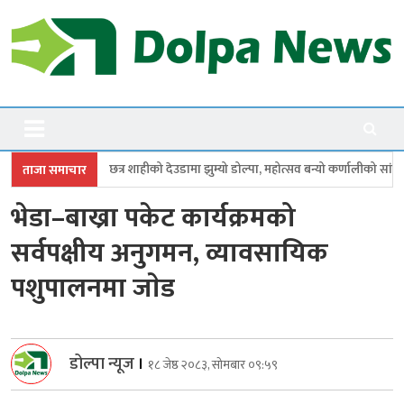
Skip
to
content
Dolpanews
Online Photo News Portal
ाहीको देउडामा झुम्यो डोल्पा, महोत्सव बन्यो कर्णालीको सांगीतिक उत्सव
त्रिपुरासु
ताजा समाचार
भेडा–बाख्रा पकेट कार्यक्रमको
सर्वपक्षीय अनुगमन, व्यावसायिक
पशुपालनमा जाेड
डोल्पा न्यूज
।
१८ जेष्ठ २०८३, सोमबार ०९:५९