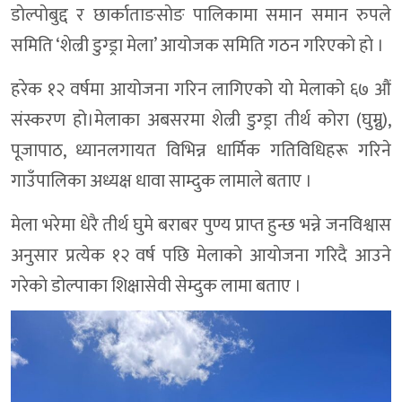
डाेल्पाेबुद्द र छार्काताङसाेङ पालिकामा समान समान रुपले
समिति ‘शेल्री डुग्ड्रा मेला’ आयोजक समिति गठन गरिएकाे हाे ।
हरेक १२ वर्षमा आयोजना गरिन लागिएको याे मेलाको ६७ औं
संस्करण हो।मेलाका अबसरमा शेल्री डुग्ड्रा तीर्थ कोरा (घुम्नु),
पूजापाठ, ध्यानलगायत विभिन्न धार्मिक गतिविधिहरू गरिने
गाउँपालिका अध्यक्ष धावा साम्दुक लामाले बताए ।
मेला भरेमा धेरै तीर्थ घुमे बराबर पुण्य प्राप्त हुन्छ भन्ने जनविश्वास
अनुसार प्रत्येक १२ वर्ष पछि मेलाकाे आयाेजना गरिदै आउने
गरेकाे डोल्पाका शिक्षासेवी सेम्दुक लामा बताए ।