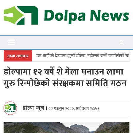
Skip
to
content
Dolpanews
Online Photo News Portal
ाहीको देउडामा झुम्यो डोल्पा, महोत्सव बन्यो कर्णालीको सांगीतिक उत्सव
त्रिपुरासु
ताजा समाचार
डाेल्पामा १२ वर्षे शे मेला मनाउन लामा
गुरु रिन्पाेछेकाे संरक्षकमा समिति गठन
डोल्पा न्यूज
।
२० फाल्गुन २०८०, आईतवार १८:५६