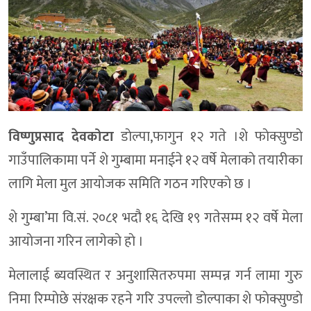
विष्णुप्रसाद देवकोटा
डाेल्पा,फागुन १२ गते ।शे फाेक्सुण्डाे
गाउँपालिकामा पर्ने शे गुम्बामा मनाईने १२ वर्षे मेलाकाे तयारीका
लागि मेला मुल आयाेजक समिति गठन गरिएकाे छ ।
शे गुम्बा’मा वि.सं. २०८१ भदौ १६ देखि १९ गतेसम्म १२ वर्षे मेला
आयाेजना गरिन लागेकाे हाे ।
मेलालाई ब्यवस्थित र अनुशासितरुपमा सम्पन्न गर्न लामा गुरु
निमा रिम्पाेछे संरक्षक रहने गरि उपल्लाे डाेल्पाका शे फाेक्सुण्डाे