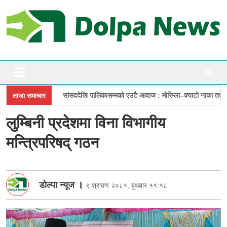
Skip
to
content
Online Photo News Portal
Dolpanews
ेखि पालिकासम्मको एउटै आवाज : मोरिम्ला–क्याटो नाका तत्काल खोल
चारबुँदे प्रस्
ताजा समाचार
लुम्बिनी प्रदेशमा विना विभागीय
मन्त्रिपरिषद् गठन
डोल्पा न्यूज
।
९ श्रावण २०८१, बुधबार ११:१८