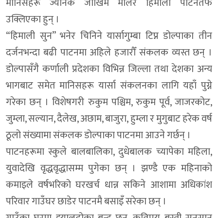
मानिसहरू ज्यानकै जोखिम मोलेर हिमाली पाटनतर्फ
उक्लिएका हुन् ।
“हिमाली सुन” भनेर चिनिने यार्सागुम्बा टिप्न डोल्पाका तीन
दर्जनभन्दा बढी पाटनमा अहिले हजारौँ संकलक व्यस्त छन् ।
डोल्पासँगै कर्णाली प्रदेशका विभिन्न जिल्ला तथा देशका अन्य
भागबाट समेत मानिसहरू यार्सा संकलनका लागि यहाँ पुग्ने
गरेका छन् । विशेषगरी रुकुम पश्चिम, रुकुम पूर्व, जाजरकोट,
जुम्ला, सल्यान, दैलेख, अछाम, बाजुरा, हुम्ला र मुगुबाट हरेक वर्ष
ठूलो संख्यामा संकलक डोल्पाका पाटनमा आउने गर्छन् ।
पाटनहरूमा स्कुले बालबालिका, दुधेबालक च्यापेका महिला,
युवादेखि वृद्धवृद्धासम्म पुगेका छन् । झण्डै एक महिनाको
कमाइले वर्षभरिको घरखर्च धान्न सकिने आशामा अधिकांश
परिवार गाउँघर छाडेर पाटनमै बसाइँ सरेका छन् ।