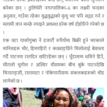
गाउँका घरमा झ्यालढोका बन्द छन्, कतिपय बस्ती सुनसान
बनेका छन् । ठुलिभेरी नगरपालिका–६ का लक्ष्मी चन्दका
अनुसार, गाउँमा रहेका वृद्धवृद्धाको मृत्यु भए पनि सद्गद गर्न र
मलामी जान मान्छे नपाइने अवस्था हरेक वर्ष दोहोरिने गरेको छ
।
एक वटा यार्सागुम्बा नै हजारौँ रुपैयाँमा बिक्री हुने भएकाले
मानिसहरू भीर, हिमपहिरो र कठ्याङ्ग्रिने चिसोलाई बेवास्ता
गर्दै पाटनमा रातदिन खटिरहेका छन् । घुँडासम्म धसिने हिउँ,
भीरालो भूगोल र अस्थिर मौसमका बीच बुके पाटनदेखि
चिनाराङ्सी, रातामाटा र पोकेपानीसम्म संकलकहरूको भीड
लागेको छ ।