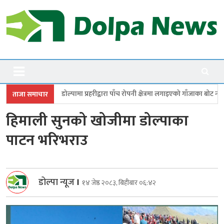
Skip
to
content
Dolpanews
Online Photo News Portal
्पामा प्रहरीद्वारा पाँच रोपनी क्षेत्रमा लगाइएको गाँजाका बोट नष्ट
जगदुल्लामा बालव
ताजा समाचार
हिमाली सुनको खोजीमा डोल्पाका
पाटन भरिभराउ
डोल्पा न्यूज
।
१४ जेष्ठ २०८३, बिहीबार ०६:४२