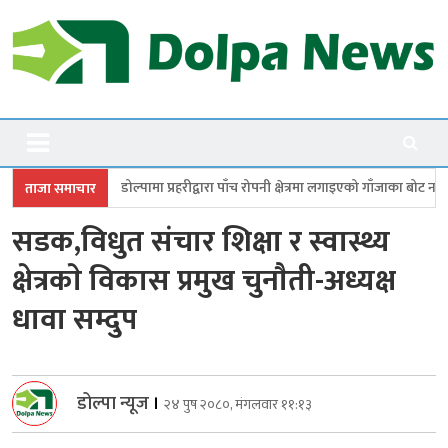
Skip
to
content
Dolpanews
Online Photo News Portal
्पामा प्रहरीद्वारा पाँच रोपनी क्षेत्रमा लगाइएको गाँजाका बोट नष्ट
जगदुल्लामा बालव
ताजा समाचार
सडक,विधुत संचार शिक्षा र स्वास्थ्य
क्षेत्रकाे विकास प्रमुख चुनाैती-अध्यक्ष
धावा सम्दुप
डोल्पा न्यूज
।
२४ पुष २०८०, मंगलवार ११:१३