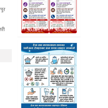
पुर
तरी