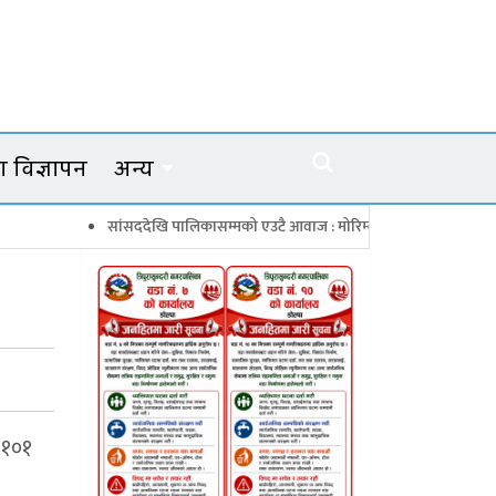
 विज्ञापन
अन्य
सांसददेखि पालिकासम्मको एउटै आवाज : मोरिम्ला–क्याटो नाका तत्काल खोल
 १०१