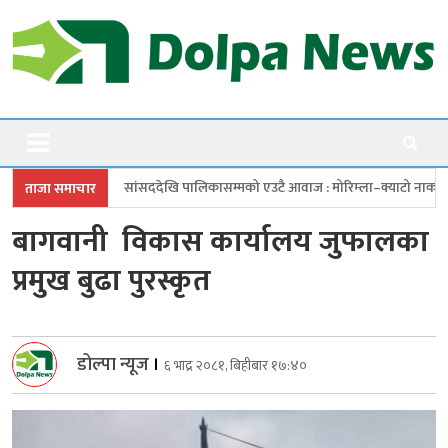
Skip
to
content
Dolpanews
Online Photo News Portal
देखि पालिकासम्मको एउटै आवाज : मोरिम्ला–क्याटो नाका तत्काल खोल
चारबुँदे 
ताजा समाचार
बागवानी विकास कार्यालय जुफालका
प्रमुख बुढा पुरस्कृत
डोल्पा न्यूज
।
६ भाद्र २०८१, बिहीबार १७:४०