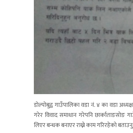
डाेल्पाेबुद्व गाउँपालिका वडा नं. ४ का वडा अध्य
गरेर विवाद समाधान गरेपनि छार्काताङसाेङ गाउ
लिएर बन्धक बनाएर राख्ने काम गरिरहेकाे बताउन