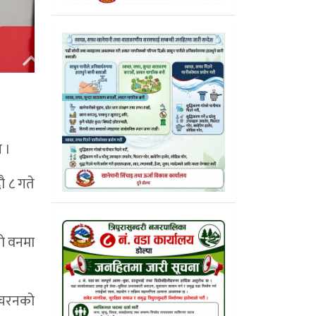
 ।
ौ ८ गते
ाे वनमा
िचरनकाे