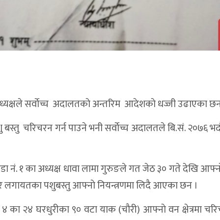
्यक्षले सर्वाेच्च अदालतकाे अन्तरिम आदेशकाे धज्जी उढाएका छन
पशु बस्तु चरिचरन गर्न पाउने भनी सर्वाेच्च अदालतले बि.सं. २०७६ भद
 नं. १ का अध्यक्ष धावा लामा गुरुङले गत जेठ ३० गते देखि आफ्न
चाैरि लगायतका पशुबस्तु आफ्नाे नियन्त्रणमा लिदै आएका छन ।
नं. ४ का २४ घरधुरीका ९० वटा याक (चाैरी) आफ्नाे वन क्षेत्रमा चर