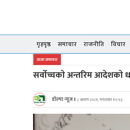
Skip
to
content
गृहपृष्ठ
समाचार
राजनीति
विचार
ताजा समाचार
सर्वाेच्चकाे अन्तरिम आदेशकाे ध
डोल्पा न्यूज
।
८ श्रावण २०८१, मंगलवार १०:५३