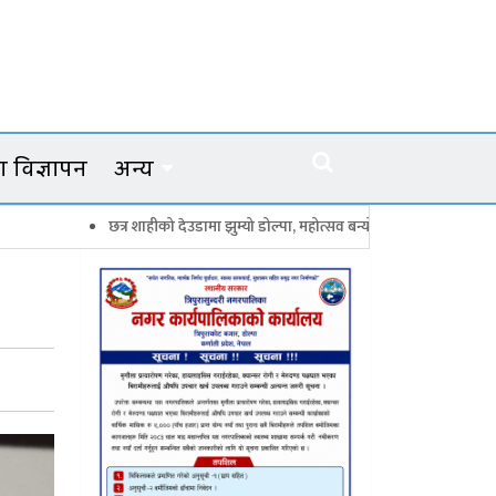
 विज्ञापन
अन्य
छत्र शाहीको देउडामा झुम्यो डोल्पा, महोत्सव बन्यो कर्णालीको सांगीतिक उत्सव
त्रि