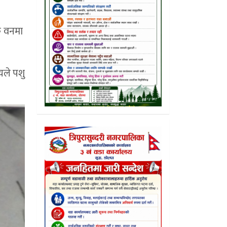
िक वनमा
ीयले पशु